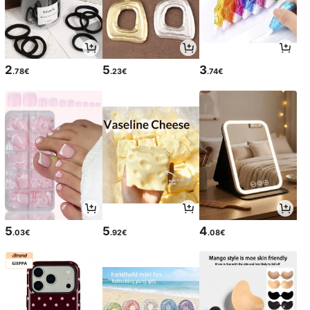
2
5
3
.78€
.23€
.74€
5
5
4
.03€
.92€
.08€