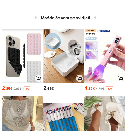
Možda će vam se svidjeti
2
2
4
.85€
.68€
.53€
2.88€
4.79€
-1%
-5%