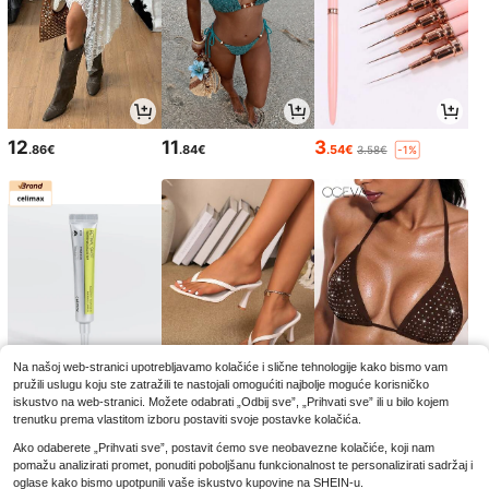
12
11
3
.86€
.84€
.54€
3.58€
-1%
Na našoj web-stranici upotrebljavamo kolačiće i slične tehnologije kako bismo vam
pružili uslugu koju ste zatražili te nastojali omogućiti najbolje moguće korisničko
10
12
8
.79€
.81€
.49€
iskustvo na web-stranici. Možete odabrati „Odbij sve”, „Prihvati sve” ili u bilo kojem
11.99€
8.99€
-10%
-5%
trenutku prema vlastitom izboru postaviti svoje postavke kolačića.
Ako odaberete „Prihvati sve”, postavit ćemo sve neobavezne kolačiće, koji nam
pomažu analizirati promet, ponuditi poboljšanu funkcionalnost te personalizirati sadržaj i
oglase kako bismo upotpunili vaše iskustvo kupovine na SHEIN-u.