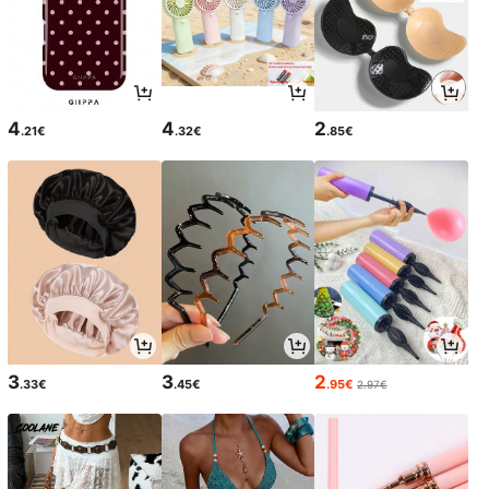
4
4
2
.21€
.32€
.85€
3
3
2
.33€
.45€
.95€
2.97€