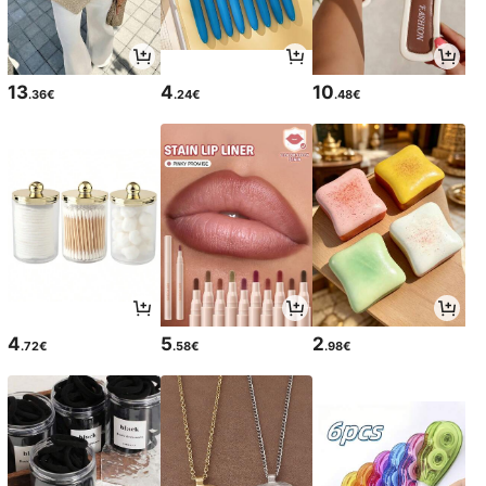
13
4
10
.36€
.24€
.48€
4
5
2
.72€
.58€
.98€