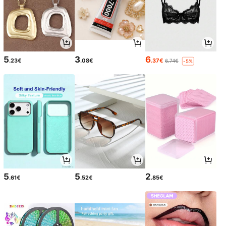
5
3
6
.23€
.08€
.37€
6.74€
-5%
5
5
2
.61€
.52€
.85€