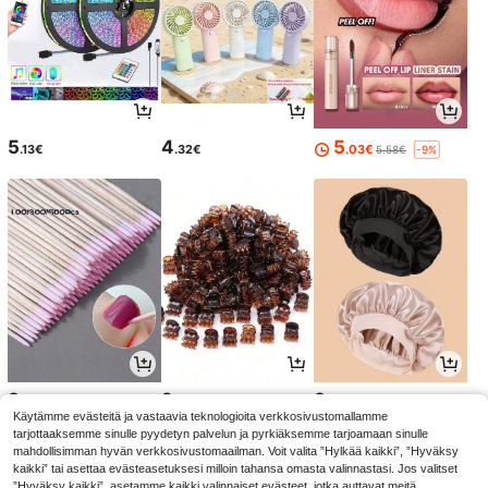
5
4
5
.13€
.32€
.03€
5.58€
-9%
3
2
3
.08€
.68€
.33€
Käytämme evästeitä ja vastaavia teknologioita verkkosivustomallamme
tarjottaaksemme sinulle pyydetyn palvelun ja pyrkiäksemme tarjoamaan sinulle
mahdollisimman hyvän verkkosivustomaailman. Voit valita ”Hylkää kaikki”, ”Hyväksy
kaikki” tai asettaa evästeasetuksesi milloin tahansa omasta valinnastasi. Jos valitset
”Hyväksy kaikki”, asetamme kaikki valinnaiset evästeet, jotka auttavat meitä