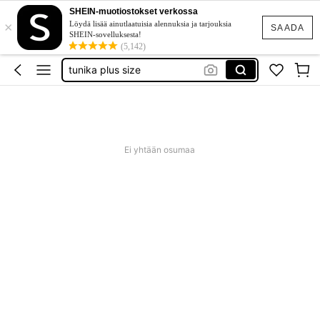
goth clothing
SHEIN-muotiostokset verkossa
×
unice
Löydä lisää ainutlaatuisia alennuksia ja tarjouksia
SAADA
SHEIN-sovelluksesta!
evening gown
(5,142)
tunika plus size
baby phat
goth clothing
unice
Ei yhtään osumaa