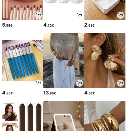
5
4
2
.58€
.72€
.68€
4
13
4
.35€
.85€
.32€