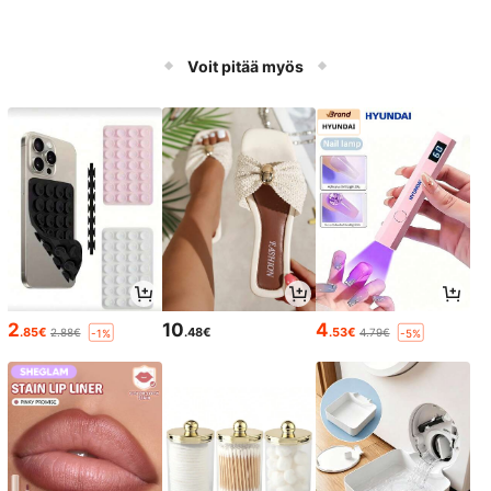
Voit pitää myös
2
10
4
.85€
.48€
.53€
2.88€
4.79€
-1%
-5%