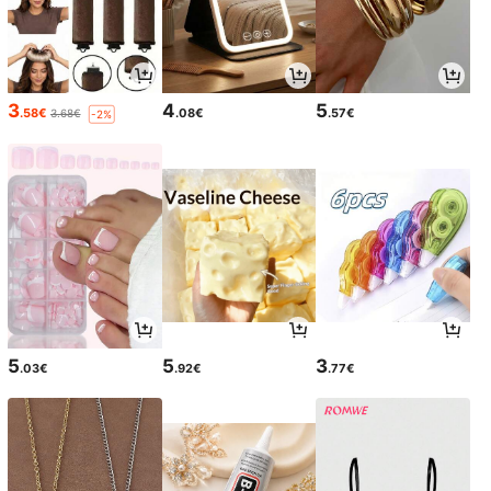
3
4
5
.58€
.08€
.57€
3.68€
-2%
5
5
3
.03€
.92€
.77€