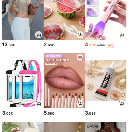
13
2
4
.36€
.65€
.53€
4.79€
-5%
3
5
3
.05€
.58€
.08€