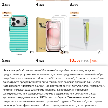
2
4
3
.68€
.32€
.98€
5
4
10
.08€
.52€
.79€
11.99€
-10%
На нашия уебсайт използваме "бисквитки" и подобни технологии, за да ви
предоставим услугата, която заявявате, и да ви предложим възможно най-добро
потребителско изживяване. Можете да "Откажете всички", "Приемете всички" или
да настроите предпочитанията си за "бисквитки" по всяко време по ваш избор.
Като изберете "Приемете всички", ще настроим всички допълнителни "бисквитки",
които ни помагат да анализираме трафика, да предложим подобрени
функционалности и да персонализираме съдържанието и рекламите, за да
допълним пазаруването ви в SHEIN. Като изберете "Откажете всички", ще
разрешите използването само на строго необходимите "бисквитки", които правят
нашият уебсайт функционален. Можете да ги деактивирате, като промените