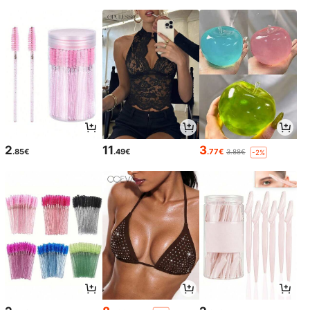
2
11
3
.85€
.49€
.77€
3.88€
-2%