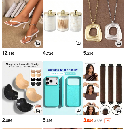
12
4
5
.81€
.72€
.23€
2
5
3
.85€
.61€
.58€
3.68€
-2%