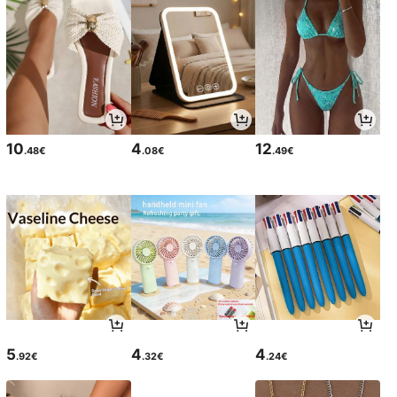
10
4
12
.48€
.08€
.49€
5
4
4
.92€
.32€
.24€