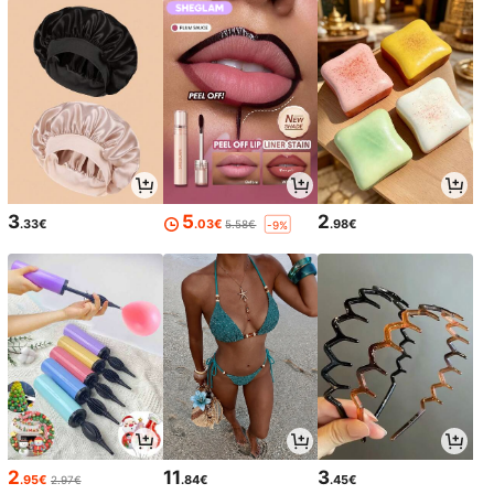
3
5
2
.33€
.03€
.98€
5.58€
-9%
2
11
3
.95€
.84€
.45€
2.97€