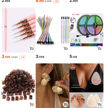
2
8
2
.85€
.49€
.65€
8.99€
-5%
3
3
5
.54€
.05€
.13€
3.58€
-1%