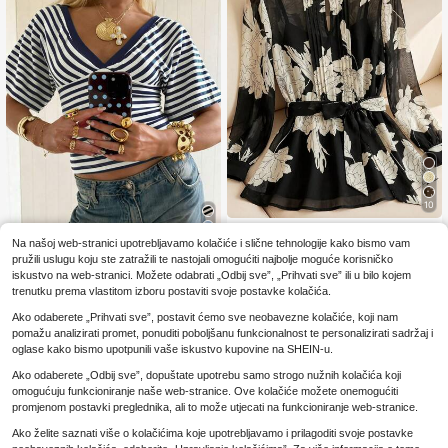
10
SHEIN Clasi Vintage bluza za veće
Na našoj web-stranici upotrebljavamo kolačiće i slične tehnologije kako bismo vam
veličine s cvjetnim printom, nabrani
13
7
.49€
m detaljima i dugim rukavima
pružili uslugu koju ste zatražili te nastojali omogućiti najbolje moguće korisničko
iskustvo na web-stranici. Možete odabrati „Odbij sve”, „Prihvati sve” ili u bilo kojem
Nova modna majica s V-izrezom i p
trenutku prema vlastitom izboru postaviti svoje postavke kolačića.
rugama, prugasti pleteni materijal u
8
.89€
kontrastnim bojama, ležerna majica
Ako odaberete „Prihvati sve”, postavit ćemo sve neobavezne kolačiće, koji nam
za proljeće/ljeto, opušten stil
pomažu analizirati promet, ponuditi poboljšanu funkcionalnost te personalizirati sadržaj i
oglase kako bismo upotpunili vaše iskustvo kupovine na SHEIN-u.
Ako odaberete „Odbij sve”, dopuštate upotrebu samo strogo nužnih kolačića koji
omogućuju funkcioniranje naše web-stranice. Ove kolačiće možete onemogućiti
promjenom postavki preglednika, ali to može utjecati na funkcioniranje web-stranice.
Ako želite saznati više o kolačićima koje upotrebljavamo i prilagoditi svoje postavke