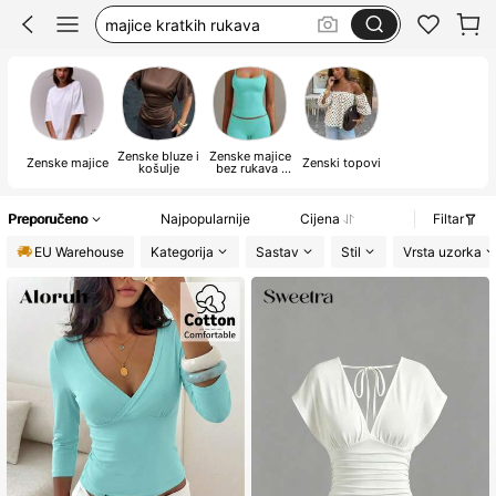
tops for going out
summer top
top
Ženske bluze i
Ženske majice
Ženske majice
Ženski topovi
košulje
bez rukava i
majice bez
rukava
Preporučeno
Najpopularnije
Cijena
Filtar
EU Warehouse
Kategorija
Sastav
Stil
Vrsta uzorka