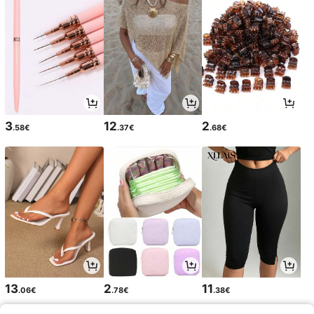
3
12
2
.58€
.37€
.68€
13
2
11
.06€
.78€
.38€