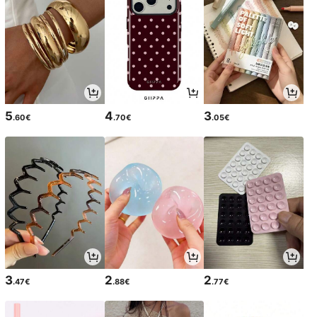
5
4
3
.60€
.70€
.05€
3
2
2
.47€
.88€
.77€