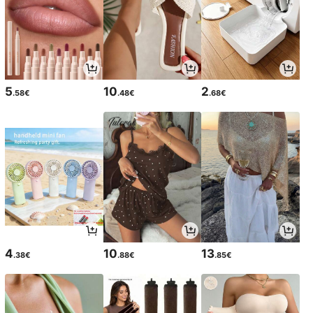
5
10
2
.58€
.48€
.68€
4
10
13
.38€
.88€
.85€