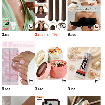
3
3
9
.18€
.58€
.99€
3.68€
-2%
5
3
3
.03€
.87€
.15€