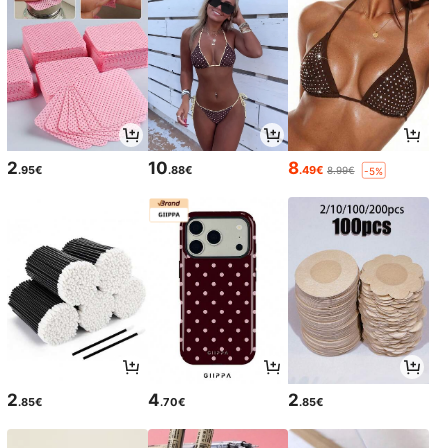
2
10
8
.95€
.88€
.49€
8.99€
-5%
2
4
2
.85€
.70€
.85€