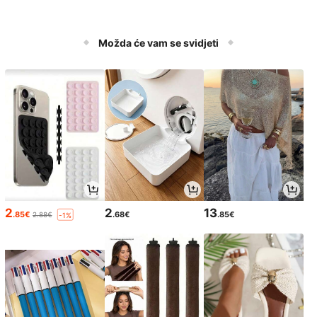
Možda će vam se svidjeti
2
2
13
.85€
.68€
.85€
2.88€
-1%