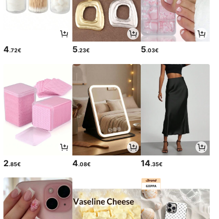
4
5
5
.72€
.23€
.03€
2
4
14
.85€
.08€
.35€