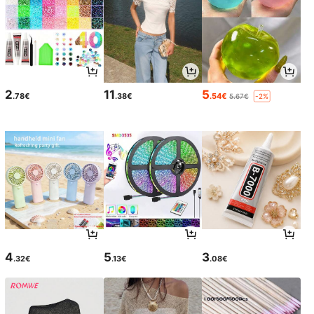
2
11
5
.78€
.38€
.54€
5.67€
-2%
4
5
3
.32€
.13€
.08€