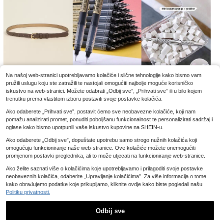
Na našoj web-stranici upotrebljavamo kolačiće i slične tehnologije kako bismo vam
pružili uslugu koju ste zatražili te nastojali omogućiti najbolje moguće korisničko
4
3
2
iskustvo na web-stranici. Možete odabrati „Odbij sve”, „Prihvati sve” ili u bilo kojem
.62€
.28€
.88€
trenutku prema vlastitom izboru postaviti svoje postavke kolačića.
Ako odaberete „Prihvati sve”, postavit ćemo sve neobavezne kolačiće, koji nam
pomažu analizirati promet, ponuditi poboljšanu funkcionalnost te personalizirati sadržaj i
oglase kako bismo upotpunili vaše iskustvo kupovine na SHEIN-u.
Ako odaberete „Odbij sve”, dopuštate upotrebu samo strogo nužnih kolačića koji
omogućuju funkcioniranje naše web-stranice. Ove kolačiće možete onemogućiti
promjenom postavki preglednika, ali to može utjecati na funkcioniranje web-stranice.
Ako želite saznati više o kolačićima koje upotrebljavamo i prilagoditi svoje postavke
neobaveznih kolačića, odaberite „Upravljanje kolačićima”. Za više informacija o tome
kako obrađujemo podatke koje prikupljamo, kliknite ovdje kako biste pogledali našu
Politiku privatnosti.
2
9
2
.75€
.90€
.85€
Odbij sve