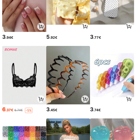
3
5
3
.94€
.92€
.77€
6
3
3
.37€
.45€
.74€
6.74€
-5%