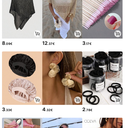
8
12
3
.09€
.37€
.17€
3
4
2
.33€
.32€
.78€