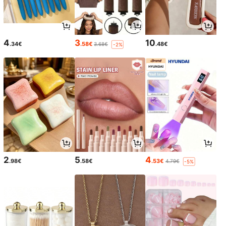
4
3
10
.34€
.58€
.48€
3.68€
-2%
2
5
4
.98€
.58€
.53€
4.79€
-5%