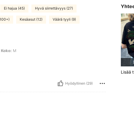
Yhtee
Ei hajua (45)
Hyvä siirrettävyys (27)
100+)
Kesäasut (12)
Väärä tyyli (9)
Koko:
M
Lisää t
Hyödyllinen (29)