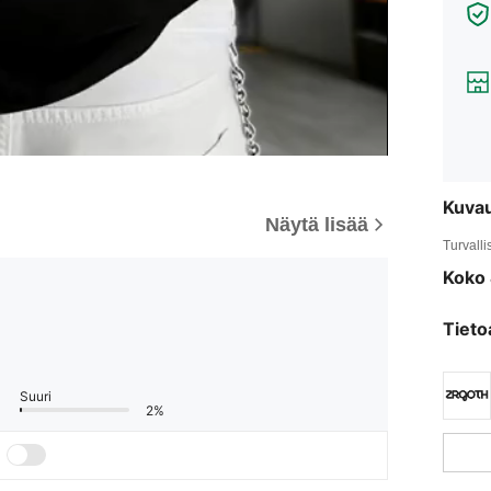
Kuva
Näytä lisää
Turvalli
Koko 
Tieto
Suuri
2%