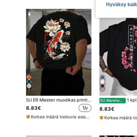
Hyväksy kaik
5
10
SU ER Miesten muodikas printtikuvioinen väljä lyhythihainen T-paita | Hienostunut muotoilu | Kesän välttämättömyys | Helppo yhdistää, esittelee tyyliäsi
1 kpl miesten muodikas printtikuvioinen väljä is
EU Warehouse
8.83€
8.83€
Korkea määrä toistuvia asiakkaita