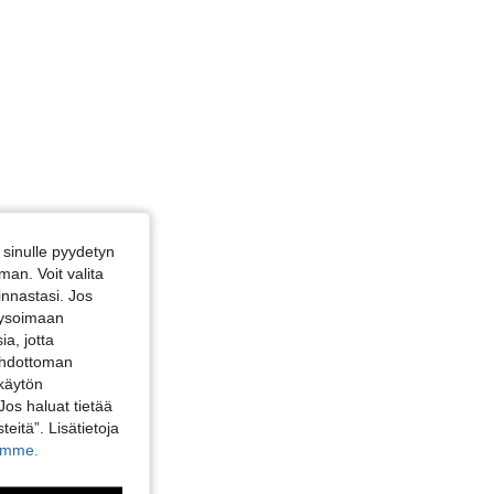
sinulle pyydetyn
an. Voit valita
innastasi. Jos
alysoimaan
a, jotta
 ehdottoman
 käytön
Jos haluat tietää
teitä”. Lisätietoja
kamme.