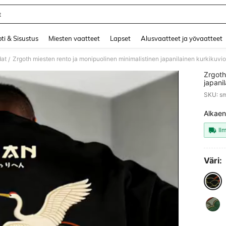
t
and down arrow keys to navigate search Äskettäin haettu and Haku Löytö. Press 
ti & Sisustus
Miesten vaatteet
Lapset
Alusvaatteet ja yövaatteet
dat
Zrgoth miesten rento ja monipuolinen minimalistinen japanilainen kurkikuvio
/
Zrgoth
japani
SKU: 
Alkaen
PR
Il
Väri: