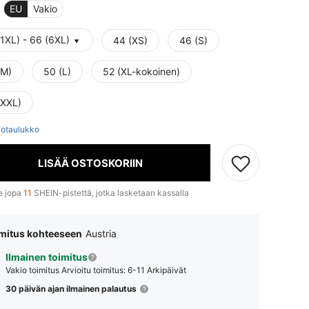
EU
Vakio
1XL) - 66 (6XL)
44 (XS)
46 (S)
(M)
50 (L)
52 (XL-kokoinen)
(XXL)
otaulukko
LISÄÄ OSTOSKORIIN
e jopa
11
SHEIN-pistettä, jotka lasketaan kassalla
mitus kohteeseen
Austria
Ilmainen toimitus
Vakio toimitus
Arvioitu toimitus: 6-11 Arkipäivät
30 päivän ajan ilmainen palautus