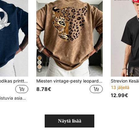
6
SU ER Miesten muodikas printtikuvioinen väljä lyhythihainen T-paita | Hienostunut muotoilu | Kesän välttämättömyys | Helppo yhdistää, esittelee tyyliäsi
Miesten vintage-pesty leopardikuosinen lyhythihainen T-paita, retroinen street style -arkipäiväpaita, hengittävä neulosmateriaali, regular fit, pyöreä pääntie
13 jäljellä
8.78€
12.99€
Korkea määrä toistuvia asiakkaita
Näytä lisää