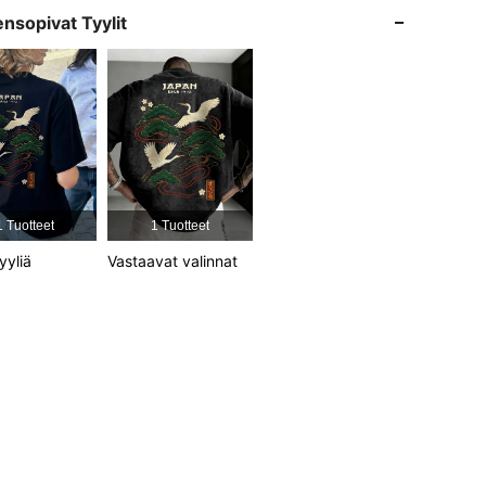
nsopivat Tyylit
4.76
296
63K
4.76
296
63K
4.76
296
63K
1 Tuotteet
1 Tuotteet
4.76
296
63K
yyliä
Vastaavat valinnat
4.76
296
63K
4.76
296
63K