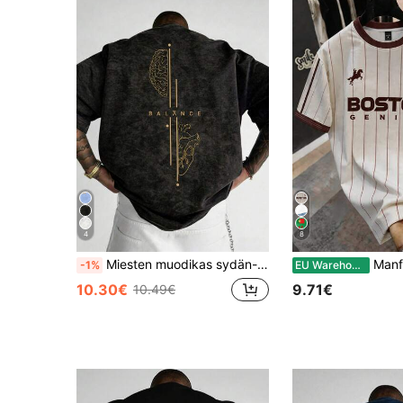
4
8
Miesten muodikas sydän- ja aivotasapainoviiva- ja lumihiutalekuvioinen pyöreäkauluksinen lyhythihainen t-paita, monipuolinen kesäksi
Manfinity Hypemode Miesten kirj
-1%
EU Warehouse
10.30€
9.71€
10.49€