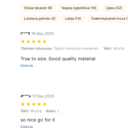
Ostaa takaisin (6)
Nopea logistiikka (16)
Upea (32)
Loistava palvelu (2)
Lahja (14)
Todenmukainen kuva (
t***5
19 Dec,2025
Yleinen istuvuus: Täysin kokonsa mukainen, Väri: Musta, Koko: M
Yleinen istuvuus:
Täysin kokonsa mukainen
Väri:
Musta
True to size. Good quality material
Käännä
A***a
13 Dec,2025
Väri: Musta, Koko: L
Väri:
Musta
Koko:
L
so nice go for it
Käännä