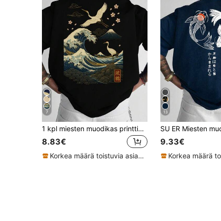
7
13
1 kpl miesten muodikas printtikuvioinen väljä istuvuus lyhythihainen T-paita | Hienostunut muotoilu | Kesän ehdoton lisä | Helppo yhdistää, esittelee tyyliäsi
8.83€
9.33€
Korkea määrä toistuvia asiakkaita