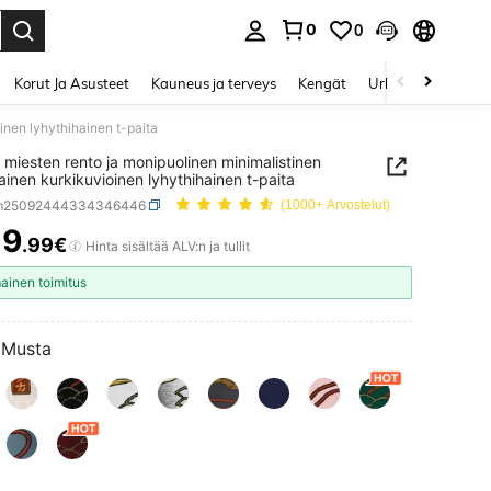
0
0
Enter to select.
Korut Ja Asusteet
Kauneus ja terveys
Kengät
Urheilu & Ulkoilu
inen lyhythihainen t-paita
 miesten rento ja monipuolinen minimalistinen
lainen kurkikuvioinen lyhythihainen t-paita
sm25092444334346446
(1000+ Arvostelut)
9
.99€
ICE AND AVAILABILITY
Hinta sisältää ALV:n ja tullit
mainen toimitus
Musta