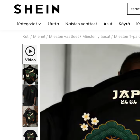
tarra
Use up 
Kategoriat
Uutta
Naisten vaatteet
Asut
Käyrä
Ko
Koti
Miehet
Miesten vaatteet
Miesten yläosat
Miesten T-pai
/
/
/
/
Video