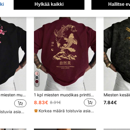
ki
Hylkää kaikki
Hallitse e
9
tuvuus lyhythihainen T-paita | Hienostunut muotoilu | Kesän välttämättömyys | Helppo yhdistää, esittele tyyliäsi
1 kpl miesten muodikas printtikuvioinen väljä istuvuus lyhythihainen T-paita | Hienostunut muotoilu | Kesän välttämättömyys | Helppo yhdistää, esittelee tyyliäsi
8.83€
7.84€
8.91€
Korkea määrä toistuvia asiakkaita
Korkea määrä toistuvia asiakkaita