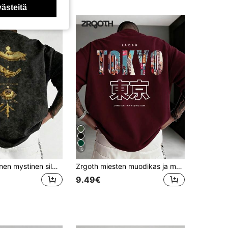
västeitä
10
Miesten kesäinen mystinen silmä kultaprintti edessä ja takana, lyhythihainen vintage-tyylinen acid wash street casual -toppi
Zrgoth miesten muodikas ja monipuolinen "TOKYO"-englantilainen iskulause ja Tokion elementtikuvioinen lyhythihainen t-paita
9.49€