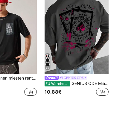
20
Strevion Kesäinen miesten rento katuhenkinen monikäyttöinen "BATMAN" IP -sarjan lyhythihainen T-paita
GENIUS ODE
GENIUS ODE Miesten rento korttikuvioinen lyhythihainen T-paita, kesä
EU Warehouse
10.88€