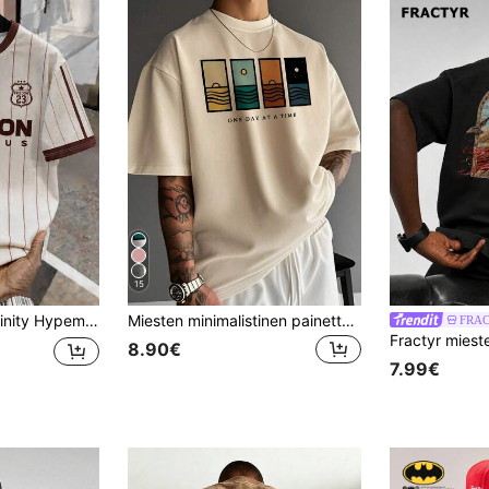
15
ain- ja raitakuvioinen pyöreä kaula-aukkoinen lyhythihainen rento t-paita
Miesten minimalistinen painettu lyhythihainen T-paita | Muodin kärjessä, streetwear
FRA
8.90€
7.99€