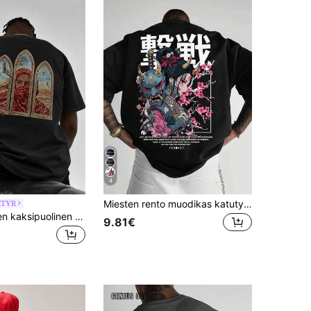
4
Miesten rento muodikas katutyylinen arkikäyttöön tarkoitettu japanilainen animehahmokuvioinen slogan-painatus, mukava lyhythihainen t-paita, kesä
CTYR
Fractyr miesten kaksipuolinen painettu väljä T-paita, goottilainen kirkon ikkuna -taidepainettu T-paita, vintage-tyylinen Lähi-idän mystinen muotokuvakuvioinen yläosa, pehmeä lyhythihainen pyöreäkauluksinen paita, sopii punk-katutyyliin
9.81€