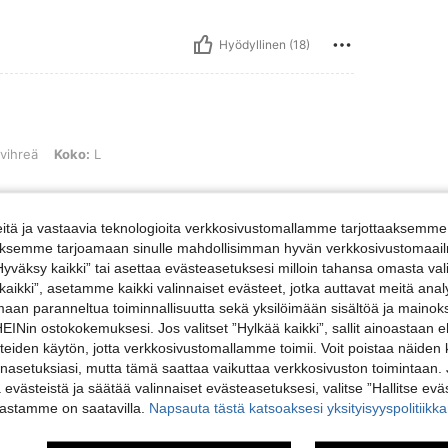
Hyödyllinen (18)
oko: L
ihreä
Koko:
L
tä ja vastaavia teknologioita verkkosivustomallamme tarjottaaksemme 
iäksemme tarjoamaan sinulle mahdollisimman hyvän verkkosivustomaailm
Hyödyllinen (4)
”Hyväksy kaikki” tai asettaa evästeasetuksesi milloin tahansa omasta val
 kaikki”, asetamme kaikki valinnaiset evästeet, jotka auttavat meitä an
amaan paranneltua toiminnallisuutta sekä yksilöimään sisältöä ja mainoksi
vosteluja
Nin ostokokemuksesi. Jos valitset ”Hylkää kaikki”, sallit ainoastaan
steiden käytön, jotta verkkosivustomallamme toimii. Voit poistaa näiden
nasetuksiasi, mutta tämä saattaa vaikuttaa verkkosivuston toimintaan. 
ä evästeistä ja säätää valinnaiset evästeasetuksesi, valitse ”Hallitse eväs
vastamme on saatavilla.
Napsauta tästä katsoaksesi yksityisyyspolitiik