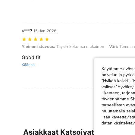
s***7
15 Jan,2026
Yleinen istuvuus: Täysin kokonsa mukainen, Väri: Tummanvihreä, K
Yleinen istuvuus:
Täysin kokonsa mukainen
Väri:
Tummanv
Good fit
Käännä
Käytämme evästei
palvelun ja pyrk
”Hylkää kaikki”, 
valitset ”Hyväksy
liikenteen, tarjo
Näytä Lisää Ar
täydennämme SHEI
tarpeellisten evä
muuttamalla selai
lisää käytettävist
datan käsittelyta
Asiakkaat Katsoivat Myös