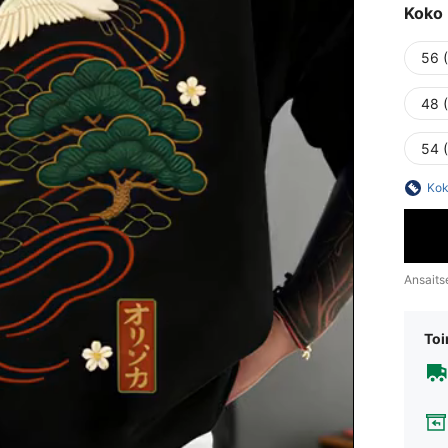
Koko
56 (
48 
54 
Kok
Ansaits
Toi