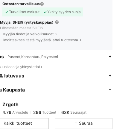
Ostosten turvallisuus
Turvalliset maksut
Yksityisyyden suoja
Myyjä: SHEIN (yrityskauppias)
Lähetetään maasta SHEIN
Myyjän tiedot ja velvollisuudet
Ilmoittaaksesi tästä myyjästä ja/tai tuotteesta
us
Puserot,Kansantaru,Polyesteri
suustiedot ja yhteystiedot
4.76
296
63K
& Istuvuus
a Kaupasta
4.76
296
63K
Zrgoth
4.76
296
63K
Arvostelu
Tuotteet
Seuraajat
d***m
maksoi
1 päivä sitten
Kaikki tuotteet
Seuraa
4.76
296
63K