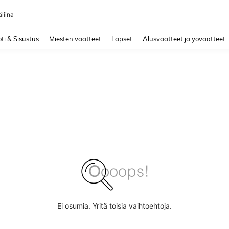
liina
and down arrow keys to navigate search Äskettäin haettu and Haku Löytö. Press 
ti & Sisustus
Miesten vaatteet
Lapset
Alusvaatteet ja yövaatteet
Ei osumia. Yritä toisia vaihtoehtoja.