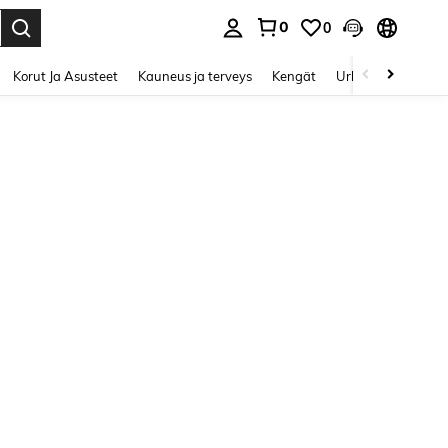
0
0
Enter to select.
Korut Ja Asusteet
Kauneus ja terveys
Kengät
Urheilu & Ulkoilu