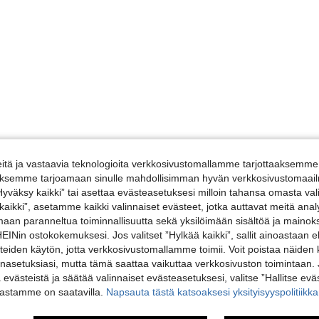
tä ja vastaavia teknologioita verkkosivustomallamme tarjottaaksemme 
iäksemme tarjoamaan sinulle mahdollisimman hyvän verkkosivustomaailm
”Hyväksy kaikki” tai asettaa evästeasetuksesi milloin tahansa omasta val
 kaikki”, asetamme kaikki valinnaiset evästeet, jotka auttavat meitä an
amaan paranneltua toiminnallisuutta sekä yksilöimään sisältöä ja mainoksi
Nin ostokokemuksesi. Jos valitset ”Hylkää kaikki”, sallit ainoastaan
steiden käytön, jotta verkkosivustomallamme toimii. Voit poistaa näiden
nasetuksiasi, mutta tämä saattaa vaikuttaa verkkosivuston toimintaan. 
ä evästeistä ja säätää valinnaiset evästeasetuksesi, valitse ”Hallitse eväs
vastamme on saatavilla.
Napsauta tästä katsoaksesi yksityisyyspolitiik