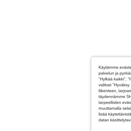
Käytämme evästei
palvelun ja pyrk
”Hylkää kaikki”, 
valitset ”Hyväksy
liikenteen, tarjo
täydennämme SHEI
tarpeellisten evä
muuttamalla selai
lisää käytettävist
datan käsittelyta