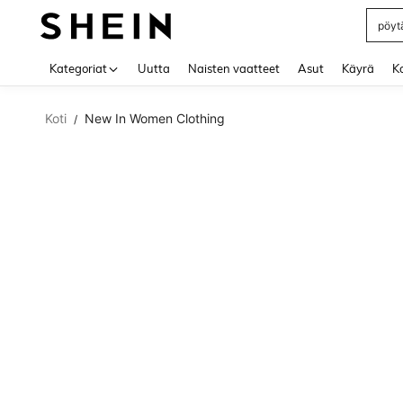
pöytä
Use up 
Kategoriat
Uutta
Naisten vaatteet
Asut
Käyrä
Ko
Koti
New In Women Clothing
/