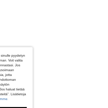
sinulle pyydetyn
an. Voit valita
innastasi. Jos
alysoimaan
a, jotta
 ehdottoman
 käytön
Jos haluat tietää
teitä”. Lisätietoja
kamme.