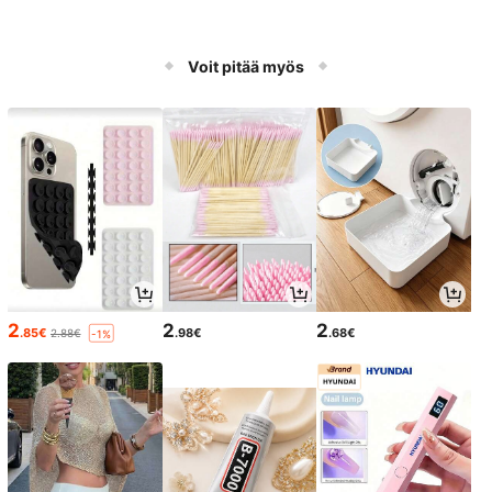
Voit pitää myös
2
2
2
.85€
.98€
.68€
2.88€
-1%