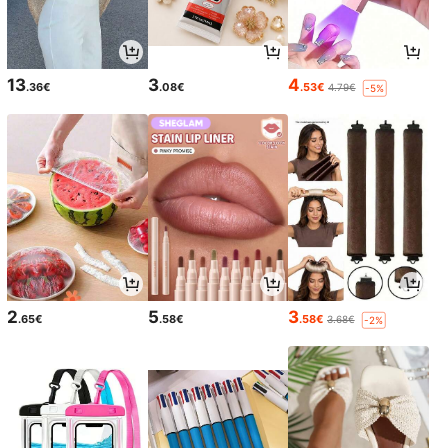
13
3
4
.36€
.08€
.53€
4.79€
-5%
2
5
3
.65€
.58€
.58€
3.68€
-2%