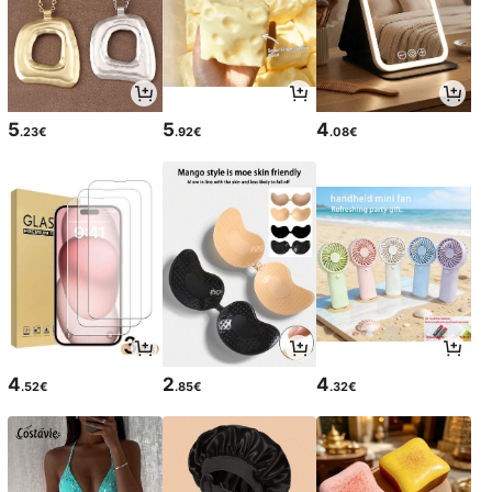
5
5
4
.23€
.92€
.08€
4
2
4
.52€
.85€
.32€