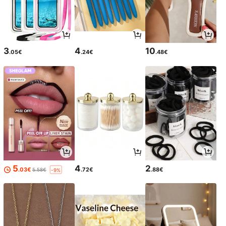
3
4
10
.05€
.24€
.48€
5
4
2
.03€
.72€
.88€
5.58€
-9%