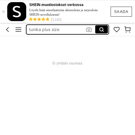
unice
SHEIN-muotiostokset verkossa
×
Löydä lisää ainutlaatuisia alennuksia ja tarjouksia
SAADA
evening gown
SHEIN-sovelluksesta!
(5,142)
tunika plus size
baby phat
goth clothing
unice
Ei yhtään osumaa