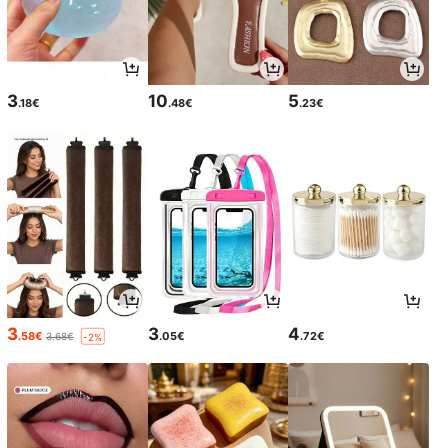
3
10
5
.18€
.48€
.23€
3
3
4
.58€
.05€
.72€
3.68€
-2%