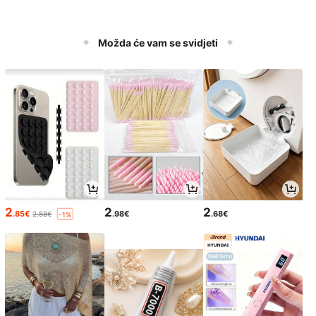
Možda će vam se svidjeti
2
2
2
.85€
.98€
.68€
2.88€
-1%