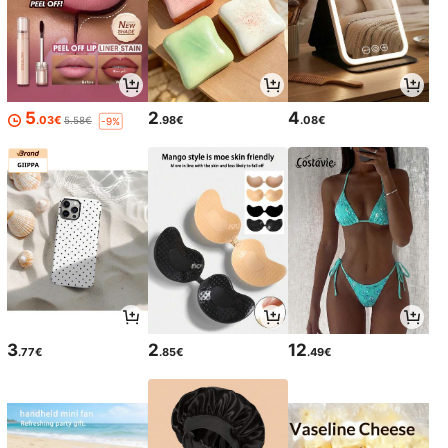
5
2
4
.03€
.98€
.08€
5.58€
-9%
3
2
12
.77€
.85€
.49€