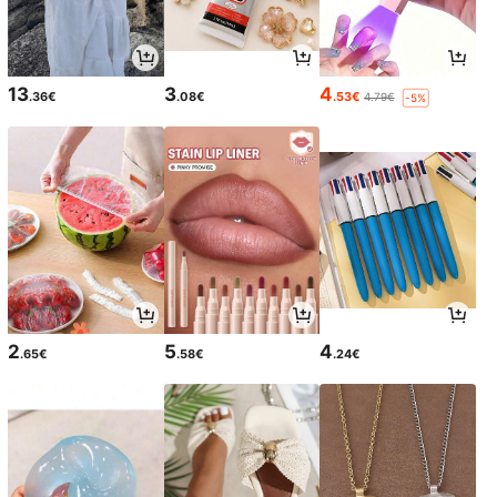
13
3
4
.36€
.08€
.53€
4.79€
-5%
2
5
4
.65€
.58€
.24€