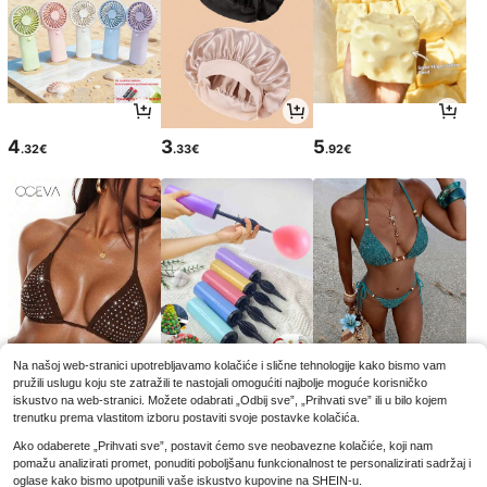
4
3
5
.32€
.33€
.92€
Na našoj web-stranici upotrebljavamo kolačiće i slične tehnologije kako bismo vam
pružili uslugu koju ste zatražili te nastojali omogućiti najbolje moguće korisničko
8
2
11
.49€
.95€
.84€
iskustvo na web-stranici. Možete odabrati „Odbij sve”, „Prihvati sve” ili u bilo kojem
8.99€
2.97€
-5%
trenutku prema vlastitom izboru postaviti svoje postavke kolačića.
Ako odaberete „Prihvati sve”, postavit ćemo sve neobavezne kolačiće, koji nam
pomažu analizirati promet, ponuditi poboljšanu funkcionalnost te personalizirati sadržaj i
oglase kako bismo upotpunili vaše iskustvo kupovine na SHEIN-u.