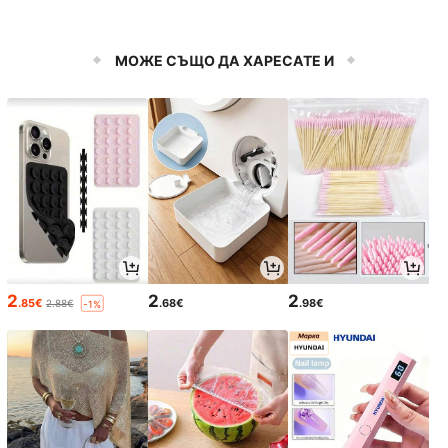
МОЖЕ СЪЩО ДА ХАРЕСАТЕ И
2
2
2
.85€
.68€
.98€
2.88€
-1%