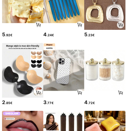
5
4
5
.92€
.24€
.23€
2
3
4
.85€
.77€
.72€