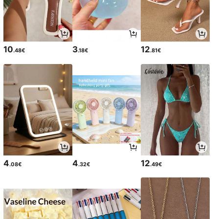
10
3
12
.48€
.18€
.81€
4
4
12
.08€
.32€
.49€