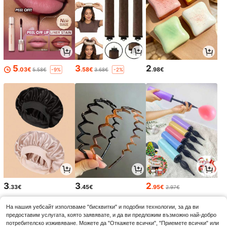
5
3
2
.03€
.58€
.98€
5.58€
3.68€
-9%
-2%
3
3
2
.33€
.45€
.95€
2.97€
На нашия уебсайт използваме "бисквитки" и подобни технологии, за да ви
предоставим услугата, която заявявате, и да ви предложим възможно най-добро
потребителско изживяване. Можете да "Откажете всички", "Приемете всички" или