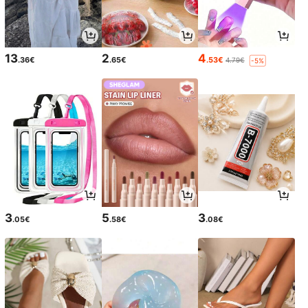
13
2
4
.36€
.65€
.53€
4.79€
-5%
3
5
3
.05€
.58€
.08€