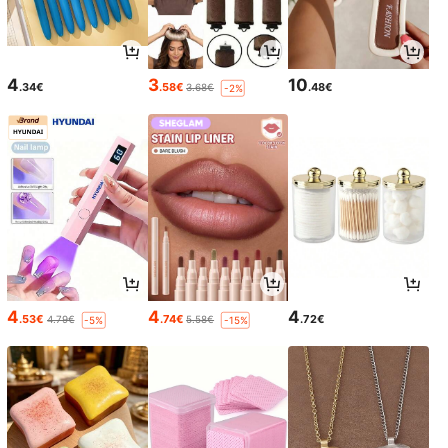
4
3
10
.34€
.58€
.48€
3.68€
-2%
4
4
4
.53€
.74€
.72€
4.79€
5.58€
-5%
-15%