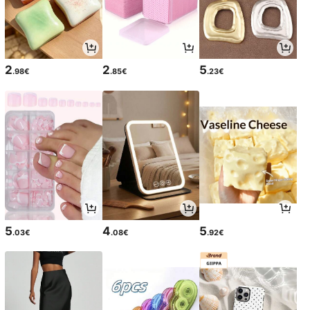
2
2
5
.98€
.85€
.23€
5
4
5
.03€
.08€
.92€