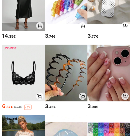
14
3
3
.35€
.74€
.77€
6
3
3
.37€
.45€
.94€
6.74€
-5%