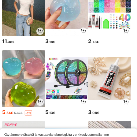
11
3
2
.38€
.18€
.78€
5
5
3
.54€
.13€
.08€
5.67€
-2%
Käytämme evästeitä ja vastaavia teknologioita verkkosivustomallamme