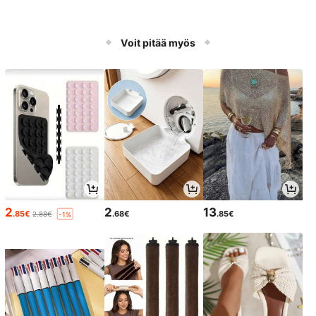
Voit pitää myös
2
2
13
.85€
.68€
.85€
2.88€
-1%