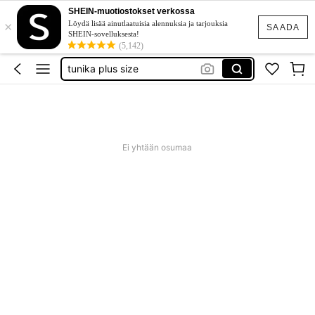
goth clothing
SHEIN-muotiostokset verkossa
×
unice
Löydä lisää ainutlaatuisia alennuksia ja tarjouksia
SAADA
SHEIN-sovelluksesta!
evening gown
(5,142)
tunika plus size
baby phat
goth clothing
unice
Ei yhtään osumaa