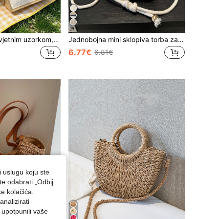
Lanena torba s cvjetnim uzorkom, minimalistički dizajn, lako nosiva, velikog kapaciteta, višefunkcionalna, prikladna za svakodnevnu kupnju. Novi dizajn i veliki kapacitet čine je prikladnom za torbu za rame, ručnu torbu, torbu za ručak, torbu preko ramena itd. Prikladna za svakodnevnu upotrebu žena, također prikladna za izlaske, posebne prigode, povratak u školu, ljeto, odmor, plažu, putovanja, doježdaj, posao, studente, piknik, kampiranje, kupnju u supermarketu, svakodnevno pohranjivanje itd., i opremljena gumbima
Jednobojna mini sklopiva torba za rame s vezicom (leopard ili zebra uzorak, boja varira nasumično), za plažu, ljetne kombinacije
6.77€
6.81€
i uslugu koju ste
te odabrati „Odbij
ke kolačića.
nalizirati
 upotpunili vaše