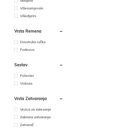
Sklopivo
Višenamjenski
Višedijelni
Vrsta Remena
Dvostruka ručka
Podesivo
Sastav
Poliester
Viskoza
Vrsta Zatvaranja
Vezica za zatezanje
Zabrana zatvaranja
Zatvarač