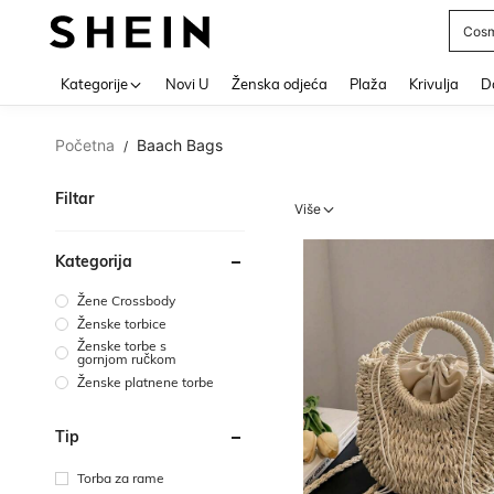
Post
Use up 
Kategorije
Novi U
Ženska odjeća
Plaža
Krivulja
Do
Početna
Baach Bags
/
Filtar
Više
Kategorija
Žene Crossbody
Ženske torbice
Ženske torbe s
gornjom ručkom
Ženske platnene torbe
Tip
Torba za rame