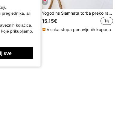
7
ćuju
Yogodlns Slamnata torba preko ramena, Dekor od tratinčica, Ručno izrađena torbica za kovanice, Ljetna torba u boemskom stilu, Upečatljiva torba za plažu, Ljetna slamnata torba za plažu, Popularna ženska torba za plažu, Moderna torba za ljetni odmor, Neophodna ženska torba za plažu za odmor, Savršeno za ljeto, odmor i plažu, Najnovija torba za odmor
preglednika, ali
rafije
ojna, 1 kom, pogodna za poklone, ručno rađena heklana ženska torba srednje veličine, ženske torbe za odmor i praznike, školska torba, prijenosna, velikog kapaciteta, za tinejdžerke i studentice, idealna za ured, fakultet, osnovnu školu, srednju školu, posao, putovanje na posao, kupovinu, odmor, plažu, ljetna slamnata torba za plažu za žene, osnovni predmeti za odmor, savršeno se slaže s dodacima za plažu za žene, najpopularnije torbe za plažu za žene, idealno za ljeto, odmor i plažu, osnovni predmeti za odmor, torba za plažu, heklana, odmor, tkana torba
15.15€
baveznih kolačića,
Visoka stopa ponovljenih kupaca
 koje prikupljamo,
onovljenih kupaca
j sve