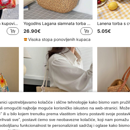
Moderna sklopiva torba za kupovinu s cvjetnim printom, torba preko ramena, smiješna, slatka, otmjena, otkačena velika torba, torba s kantom za žene, dame, za ljubavnike na putovanjima, za maturalnu večer, za putovanja i praznike, velika torba za plažu, ljetni pribor, savršena za odmor i praznike, školska torba, prijenosna, velikog kapaciteta, za tinejdžerke, studentice, savršena za ured, fakultet, osnovnu školu, srednju školu, posao, putovanje na posao, osnovni pribor za odmor, slatka, torba za plažu, kawaii, odmor
Yogodlns Lagana slamnata torba s prstenastom ručkom za tinejdžerice, studentice, početnike, uredske radnike, idealna za ured, fakultet, prirodu, studente koji putuju, idealna za ured, fakultet, osnovnu školu, srednju školu, posao, putovanje na posao, kupovinu, odmor, plažu, pletena torba, velika platnena torba, najbolje jesenske inspirativne ideje, torbica za plažu, idealna za ljeto, odmor i svakodnevnu upotrebu, obavezni putni predmeti
26.90€
5.05€
Visoka stopa ponovljenih kupaca
nici upotrebljavamo kolačiće i slične tehnologije kako bismo vam pružil
ojali omogućiti najbolje moguće korisničko iskustvo na web-stranici. Može
e” ili u bilo kojem trenutku prema vlastitom izboru postaviti svoje postav
ihvati sve”, postavit ćemo sve neobavezne kolačiće, koji nam pomažu a
poboljšanu funkcionalnost te personalizirati sadržaj i oglase kako bismo