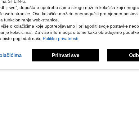
e na SHEIN-u.
dbij sve”, dopuštate upotrebu samo strogo nužnih kolačića koji omogu
Nova proljetno-ljetna ženska ručna torba s cvjetnim i točkastim printom, resort fashion, torba za prijenosni računar, torba za posao, crossbody torba, minimalistička torba za kupovinu, slatka svakodnevna torba velikog kapaciteta s više džepova
Ležerna plažna torba za rame za žene, velika tote torba, dizajnerska pletena torba od ratana i slame, moderna putna slama torba za plažu
aše web-stranice. Ove kolačiće možete onemogućiti promjenom postavki 
#Detalji od 
-1%
Tkana torba velikog kapaciteta za žene, ručna torba za rame od slame, torba, ljetna tkana torba, jednob
EU Warehouse
na funkcioniranje web-stranice.
8.59€
8.68€
i više o kolačićima koje upotrebljavamo i prilagoditi svoje postavke neo
16.88€
janje kolačićima”. Za više informacija o tome kako obrađujemo podatke
Visoka stopa p
ko biste pogledali našu
Politiku privatnosti.
1
Ukupno 1 stranica
kolačićima
Prihvati sve
Odbi