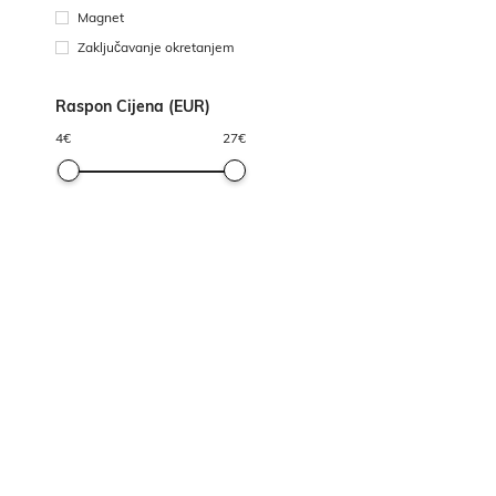
Magnet
Zaključavanje okretanjem
Raspon Cijena (EUR)
4
€
27
€