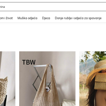
er
and down arrow keys to navigate search Nedavno pretraživano and Pretraživanje i
m i život
Muška odjeća
Djeca
Donje rublje i odjeća za spavanje