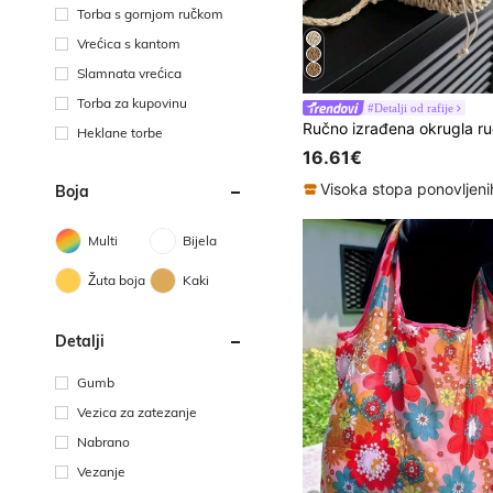
Torba s gornjom ručkom
Vrećica s kantom
Slamnata vrećica
Torba za kupovinu
#Detalji od rafije
Heklane torbe
16.61€
Visoka stopa ponovljen
Boja
Multi
Bijela
Žuta boja
Kaki
Detalji
Gumb
Vezica za zatezanje
Nabrano
Vezanje