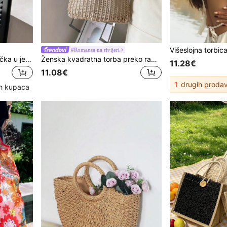
#Romansa na rivijeri
Ručno izrađena okrugla ručka u jednoj boji s vezicama za zatvaranje, prikladno za ljeto, ženska mini ležerna torba preko ramena, idealan poklon, ženske torbe za odmor, praznike, slamnata torbica, slamnata torba za plažu, potrepštine za plažu, osnovni predmeti za plažu, stvari za plažu i ljetni potrepštine, torba za odmor za ljeto
Ženska kvadratna torba preko ramena, pletena vrećica za kupovinu velikog kapaciteta, minimalistički dizajn za plažu u stilu odmora, prikladna za izlaske
11.28€
11.08€
1
drugih proda
ih kupaca