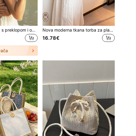
Višeslojna torbica s preklopom i okretanjem, pletena torbica, savršena za odmor, privlačna ljetna torba za plažu, ljetna slamnata torba za plažu za žene, modna ljetna torba za odmor, osnovni predmeti za plažu, ženske torbe za odmor i praznike, osnovni predmeti za odmor, savršeni za ljeto, odmor i plažu
Nova moderna tkana torba za plažu s elegantnim dizajnom za putovanja ili svakodnevnu upotrebu/boemski stil torbe za rame/ruku s resicama, velikog kapaciteta za žene, djevojke i tinejdžerice, ljetne osnovne stvari za žene torbe za odmor i praznike, školska torba, prijenosna, velikog kapaciteta, za tinejdžerice i studentice, savršena za ured, fakultet, srednju školu, posao, putovanje na posao, ured, plažu, boemska odjevna kombinacija za žene, boho
16.78€
vača