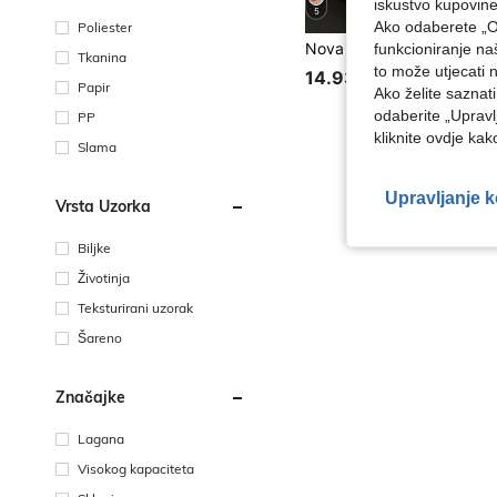
iskustvo kupovin
5
Ako odaberete „O
Poliester
funkcioniranje n
Tkanina
to može utjecati 
14.93€
Papir
Ako želite saznat
odaberite „Upravl
PP
kliknite ovdje ka
Slama
Upravljanje 
Vrsta Uzorka
Biljke
Životinja
Teksturirani uzorak
Šareno
Značajke
Lagana
Visokog kapaciteta