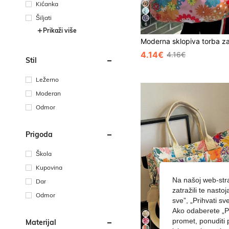
Kićanka
Šiljati
6
Prikaži više
4.14€
4.16€
Stil
Ležerno
Moderan
Odmor
Prigoda
Škola
Kupovina
Na našoj web-stra
Dar
zatražili te nast
Odmor
sve”, „Prihvati sv
Ako odaberete „Pr
promet, ponuditi 
Materijal