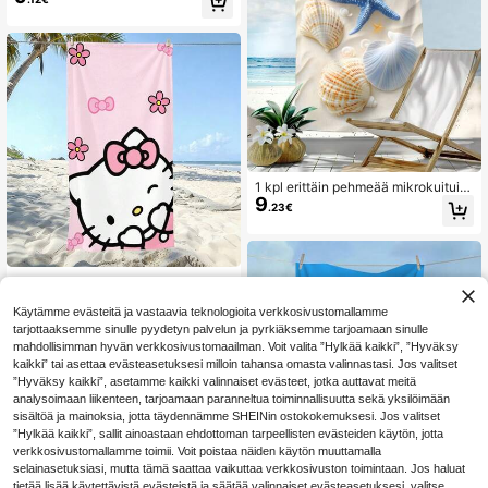
yyhe, erittäin imukykyinen ja ei irto
a, sopii rannalle, uimiseen ja lomailu
un
1 kpl erittäin pehmeää mikrokuituist
9
a imukykyistä rantapyyhettä meritä
.23€
hti- ja simpukkakuviolla, sopii uimis
een, lomailuun, ulkoiluun ja kesän u
imiseen, loma-ajan kylpyhuoneen s
isustukseen, rantatarvikkeisiin
1 kpl sarjakuvakuosinen pyyhe – sö
pökuvioinen rantapyyhe, kesän vält
28 jäljellä
tämätön! Monikäyttöinen pyyhe, so
Käytämme evästeitä ja vastaavia teknologioita verkkosivustomallamme
4
.93€
pii käsipyyhkeenä, kylpypyyhkeen
tarjottaaksemme sinulle pyydetyn palvelun ja pyrkiäksemme tarjoamaan sinulle
ä tai rantapyyhkeenä. Pehmeästä,
mahdollisimman hyvän verkkosivustomaailman. Voit valita ”Hylkää kaikki”, ”Hyväksy
mukavasta ja nopeasti kuivuvasta
kaikki” tai asettaa evästeasetuksesi milloin tahansa omasta valinnastasi. Jos valitset
kankaasta valmistettu, loistava vali
”Hyväksy kaikki”, asetamme kaikki valinnaiset evästeet, jotka auttavat meitä
nta juhlakoristukseksi tai huomaav
analysoimaan liikenteen, tarjoamaan paranneltua toiminnallisuutta sekä yksilöimään
aisaksi lahjaksi ystäville ja perheell
sisältöä ja mainoksia, jotta täydennämme SHEINin ostokokemuksesi. Jos valitset
e.
”Hylkää kaikki”, sallit ainoastaan ehdottoman tarpeellisten evästeiden käytön, jotta
verkkosivustomallamme toimii. Voit poistaa näiden käytön muuttamalla
selainasetuksiasi, mutta tämä saattaa vaikuttaa verkkosivuston toimintaan. Jos haluat
tietää lisää käytettävistä evästeistä ja säätää valinnaiset evästeasetuksesi, valitse