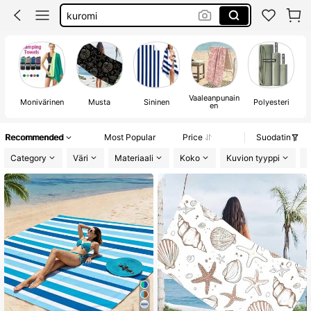
lamine yamal
sanrio
beach towel
Vaaleanpunain
Monivärinen
Musta
Sininen
Polyesteri
en
Recommended
Most Popular
Price
Suodatin
Category
Väri
Materiaali
Koko
Kuvion tyyppi
K