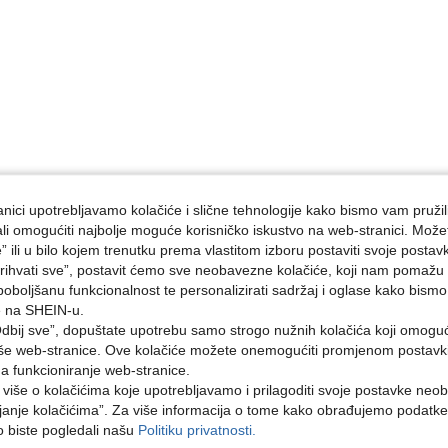
nici upotrebljavamo kolačiće i slične tehnologije kako bismo vam pružil
ojali omogućiti najbolje moguće korisničko iskustvo na web-stranici. Može
e” ili u bilo kojem trenutku prema vlastitom izboru postaviti svoje postav
ihvati sve”, postavit ćemo sve neobavezne kolačiće, koji nam pomažu a
poboljšanu funkcionalnost te personalizirati sadržaj i oglase kako bismo
e na SHEIN-u.
dbij sve”, dopuštate upotrebu samo strogo nužnih kolačića koji omogu
aše web-stranice. Ove kolačiće možete onemogućiti promjenom postavki 
na funkcioniranje web-stranice.
i više o kolačićima koje upotrebljavamo i prilagoditi svoje postavke neo
janje kolačićima”. Za više informacija o tome kako obrađujemo podatke
ko biste pogledali našu
Politiku privatnosti.