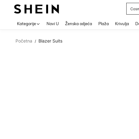
Cosm
Use up 
Kategorije
Novi U
Ženska odjeća
Plaža
Krivulja
Do
Početna
Blazer Suits
/