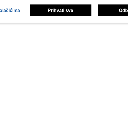
kolačićima
Prihvati sve
Odbi