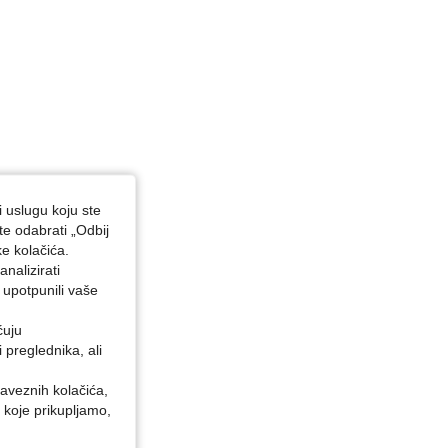
i uslugu koju ste
te odabrati „Odbij
ke kolačića.
nalizirati
 upotpunili vaše
ćuju
preglednika, ali
baveznih kolačića,
 koje prikupljamo,