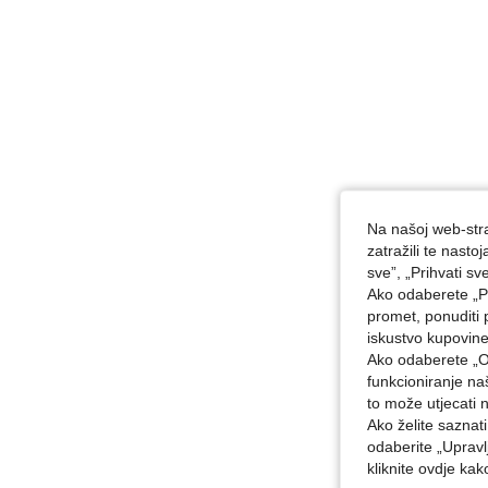
Na našoj web-stra
zatražili te nast
sve”, „Prihvati sv
Ako odaberete „Pr
promet, ponuditi 
iskustvo kupovin
Ako odaberete „O
funkcioniranje n
to može utjecati 
Ako želite saznat
odaberite „Upravl
kliknite ovdje ka