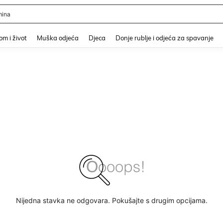
ina
and down arrow keys to navigate search Nedavno pretraživano and Pretraživanje i
m i život
Muška odjeća
Djeca
Donje rublje i odjeća za spavanje
Nijedna stavka ne odgovara. Pokušajte s drugim opcijama.