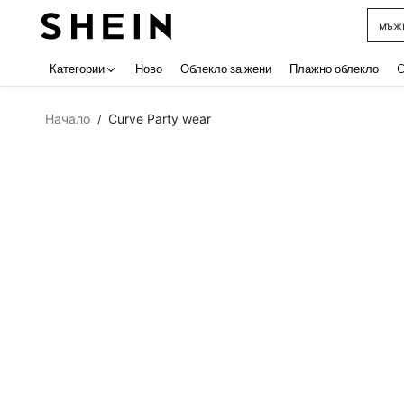
мъжк
Use up 
Категории
Ново
Облекло за жени
Плажно облекло
C
Начало
Curve Party wear
/