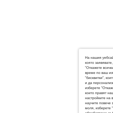
На нашия уебсай
която заявявате
"Откажете всички
време по ваш из
"бисквитки", ко
и да персонализ
изберете "Откаж
които правят на
настройките на 
научите повече з
моля, изберете 