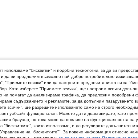
т използваме "бисквитки" и подобни технологии, за да ви предоста
, и да ви предложим възможно най-добро потребителско изживяван
", "Приемете всички" или да настроите предпочитанията си за "бис
бор. Като изберете "Приемете всички", ще настроим всички допъл
ито ни помагат да анализираме трафика, да предложим подобрени
ираме съдържанието и рекламите, за да допълним пазаруването ви
ете всички", ще разрешите използването само на строго необходими
шият уебсайт функционален. Можете да ги деактивирате, като про
вашия браузър, но това може да повлияе на функционалността на у
а "бисквитките", които използваме, и да регулирате допълнителнит
"Управление на "бисквитките"". За повече информация относно начи