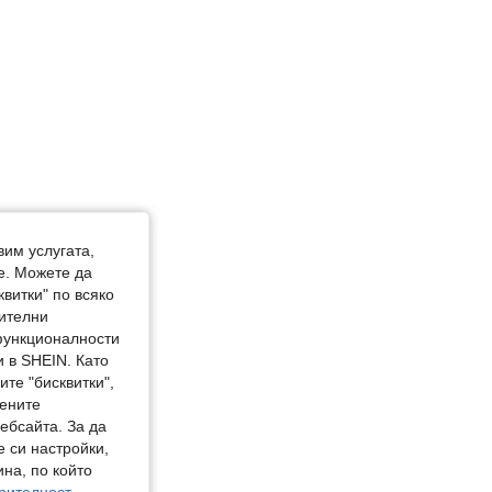
вим услугата,
е. Можете да
квитки" по всяко
нителни
 функционалности
 в SHEIN. Като
те "бисквитки",
мените
ебсайта. За да
е си настройки,
на, по който