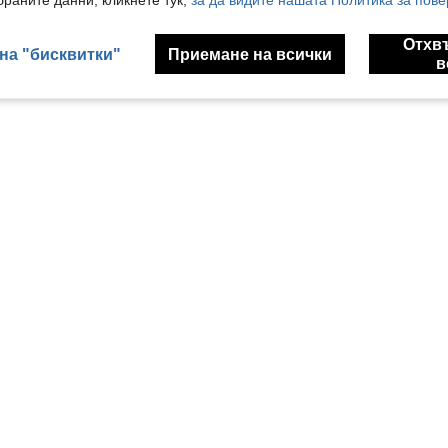
раните данни, кликнете тук,
за да видите нашата Политика за пове
Отхв
на "бисквитки"
Приемане на всички
в