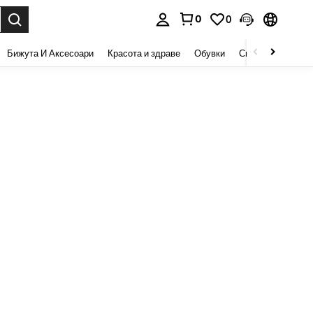
0
0
сене. Press Enter to select.
Бижута И Аксесоари
Красота и здраве
Обувки
Спорт И На Откри