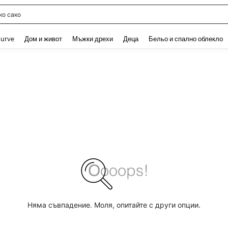
о сако
and down arrow keys to navigate search Наскоро търсени and Откриване на Тър
urve
Дом и живот
Мъжки дрехи
Деца
Бельо и спално облекло
Няма съвпадение. Моля, опитайте с други опции.