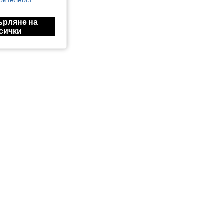
рителност.
ърляне на
сички