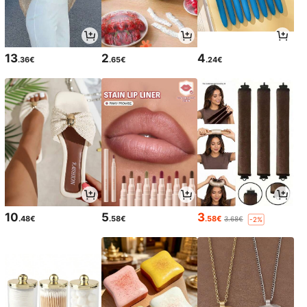
13
2
4
.36€
.65€
.24€
10
5
3
.48€
.58€
.58€
3.68€
-2%