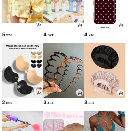
5
4
4
.92€
.32€
.21€
2
3
3
.85€
.45€
.33€