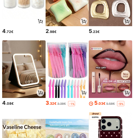
4
2
5
.72€
.98€
.23€
4
3
5
.08€
.32€
.03€
3.38€
5.58€
-1%
-9%