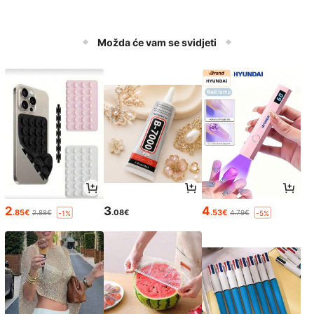
Možda će vam se svidjeti
2
3
4
.85€
.08€
.53€
2.88€
4.79€
-1%
-5%