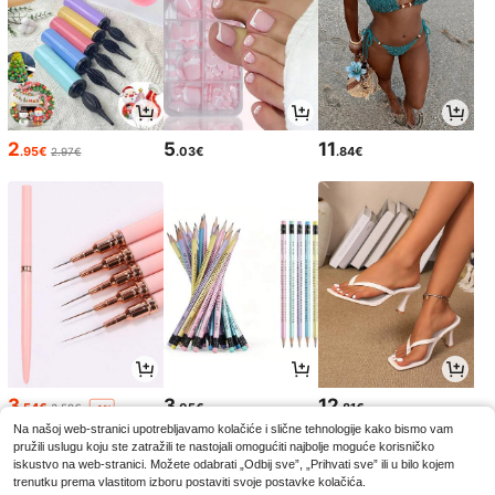
2
5
11
.95€
.03€
.84€
2.97€
3
3
12
.54€
.05€
.81€
3.58€
-1%
Na našoj web-stranici upotrebljavamo kolačiće i slične tehnologije kako bismo vam
pružili uslugu koju ste zatražili te nastojali omogućiti najbolje moguće korisničko
iskustvo na web-stranici. Možete odabrati „Odbij sve”, „Prihvati sve” ili u bilo kojem
trenutku prema vlastitom izboru postaviti svoje postavke kolačića.