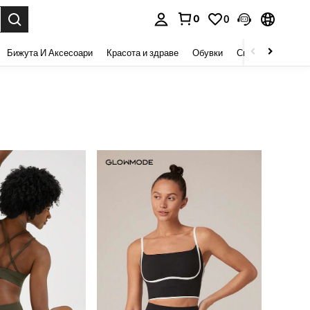
0
0
сене. Press Enter to select.
Бижута И Аксесоари
Красота и здраве
Обувки
Спорт И На Откри