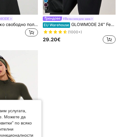
8
MODE
#Велосипеден шик
GLOWMODE Тънко свободно поларено яке с шнурове
GLOWMODE 24'' FeatherFit™-Sculpt Hold Tight No Slip Fit Boning Tummy Control Leggings със странични джобове Средно въздействие Тренировка Джогинг Тренировка във фитнес зала
EU Warehouse
(1000+)
29.20€
вим услугата,
е. Можете да
квитки" по всяко
нителни
 функционалности