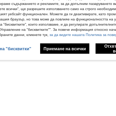
ираме съдържанието и рекламите, за да допълним пазаруването ви
18
36
ете всички", ще разрешите използването само на строго необходими
GLOWMODE
GLOW
шият уебсайт функционален. Можете да ги деактивирате, като про
GLOWMODE 24'' FeatherFit™-Sculpt Hold Tight No Slip Fit Boning Tummy Control Leggings със странични джобове Средно въздействие Тренировка Джогинг Тренировка във фитнес зала
GLOWMODE Суитшърт с модал и копринен допир, оверсайз, с дълъг ръкав и полуцип, пролет-лято
EU Warehouse
вашия браузър, но това може да повлияе на функционалността на у
31.60€
36.49€
а "бисквитките", които използваме, и да регулирате допълнителнит
"Управление на "бисквитките"". За повече информация относно начи
раните данни, кликнете тук,
за да видите нашата Политика за пове
1
Общо 1 страници
Отхв
на "бисквитки"
Приемане на всички
в