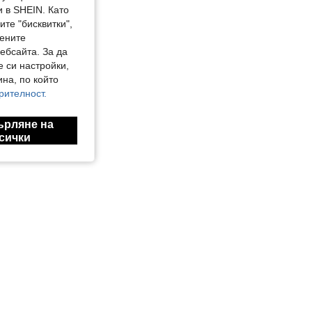
 в SHEIN. Като
те "бисквитки",
MODE
мените
GLOWMODE FeatherFit™ Streamline Performance Яке със защитени джобове Ниско въздействие Yoga Daily Summer
ебсайта. За да
е си настройки,
на, по който
рителност.
ърляне на
сички