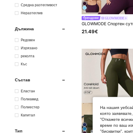
Средна разтегливост
Неразтеглив
GLOWMODE
Дължина
21.49€
Редовен
Изрязано
реколта
Къс
Състав
Еластан
Полиамид
Полиестер
На нашия уебсай
която заявявате
Капитал
"Откажете всички
време по ваш из
Тип
"бисквитки", ко