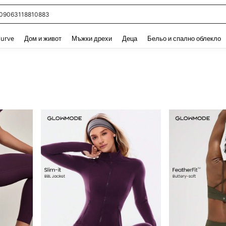
09063118810883
and down arrow keys to navigate search Наскоро търсени and Откриване на Тър
urve
Дом и живот
Мъжки дрехи
Деца
Бельо и спално облекло