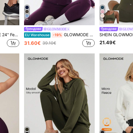
36
18
GLOWMODE
GLOW
е Средно въздействие Тренировка Джогинг Тренировка във фитнес зала
GLOWMODE FeatherFit™ Streamline Performance Яке със защитени джобове Ниско въздействие Yoga Daily Summer
EU Warehouse
-19%
21.49€
31.60€
39.10€