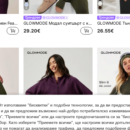
18
GLOWMODE
GLOW
GLOWMODE Спортен сутиен FeatherFit™ Crisscross Back Light Support Yoga Studio Gym Daily
GLOWMODE Модал суитшърт с копринен допир, оверсайз, с дълъг ръкав и полуцип, пролет-лято
29.20€
26.55€
т използваме "бисквитки" и подобни технологии, за да ви предоста
, и да ви предложим възможно най-добро потребителско изживяван
", "Приемете всички" или да настроите предпочитанията си за "бис
бор. Като изберете "Приемете всички", ще настроим всички допъл
ито ни помагат да анализираме трафика, да предложим подобрени