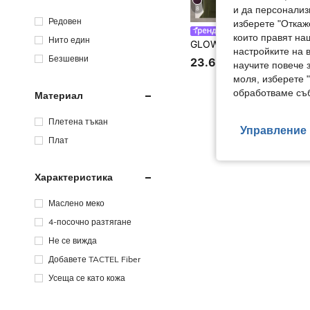
и да персонализ
8
Редовен
изберете "Откаж
GLOWMODE
които правят на
Нито един
настройките на 
Безшевни
23.60€
научите повече з
моля, изберете 
обработваме съб
Материал
Плетена тъкан
Управление 
Плат
Характеристика
Маслено меко
4-посочно разтягане
Не се вижда
Добавете TACTEL Fiber
Усеща се като кожа