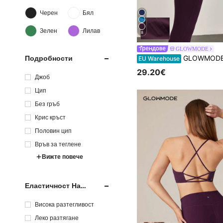
Черен
Бял
Зелен
Лилав
8
GLOWMODE
Подробности
GLOWMODE 24'' FeatherFit™-Sculpt Hold Tight No Slip Fit Boning Tummy Control Leggings със странични джобов
EU Warehouse
29.20€
Джоб
Цип
Без гръб
Крис кръст
Половин цип
Връв за теглене
Вижте повече
Еластичност На
Тъканта
Висока разтегливост
Леко разтягане