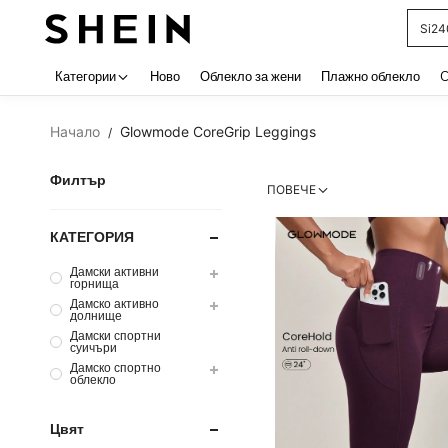
Si24
Use up 
Категории
Ново
Облекло за жени
Плажно облекло
C
Начало
Glowmode CoreGrip Leggings
/
Филтър
ПОВЕЧЕ
КАТЕГОРИЯ
Дамски активни
горнища
Дамско активно
долнище
Дамски спортни
суичъри
Дамско спортно
облекло
Цвят