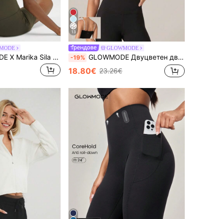
13
MODE
GLOWMODE
SHEIN GLOWMODE X Marika Sila FeatherFit™ Спортен сутиен с презрамки на гърба Потник с ниско въздействие Yoga Daily
GLOWMODE Двуцветен двуцветен спортен сутиен FeatherFit™ с дълга линия за йога с ниско въздействие
-19%
18.80€
23.26€