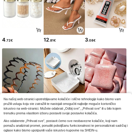
4
12
3
.72€
.81€
.08€
Na našoj web-stranici upotrebljavamo kolačiće i slične tehnologije kako bismo vam
pružili uslugu koju ste zatražili te nastojali omogućiti najbolje moguće korisničko
3
2
3
.45€
.68€
.88€
iskustvo na web-stranici. Možete odabrati „Odbij sve”, „Prihvati sve” ili u bilo kojem
trenutku prema vlastitom izboru postaviti svoje postavke kolačića.
Ako odaberete „Prihvati sve”, postavit ćemo sve neobavezne kolačiće, koji nam
pomažu analizirati promet, ponuditi poboljšanu funkcionalnost te personalizirati sadržaj i
oglase kako bismo upotpunili vaše iskustvo kupovine na SHEIN-u.