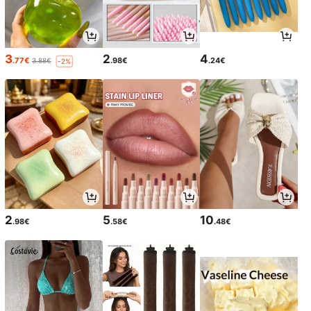
3
2
4
.77€
.98€
.24€
3.88€
-2%
2
5
10
.98€
.58€
.48€