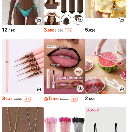
12
3
5
.49€
.58€
.92€
3.68€
-2%
3
5
2
.54€
.03€
.65€
3.58€
5.58€
-1%
-9%