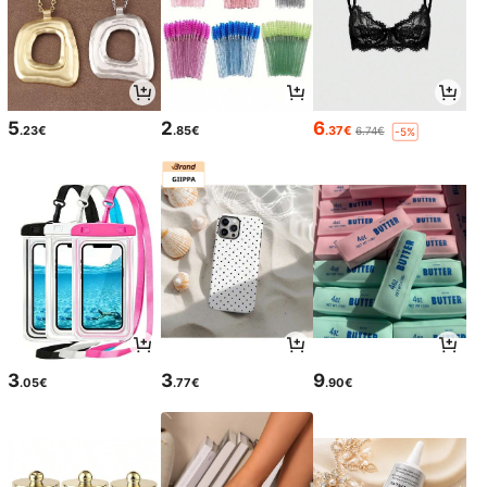
5
2
6
.23€
.85€
.37€
6.74€
-5%
3
3
9
.05€
.77€
.90€