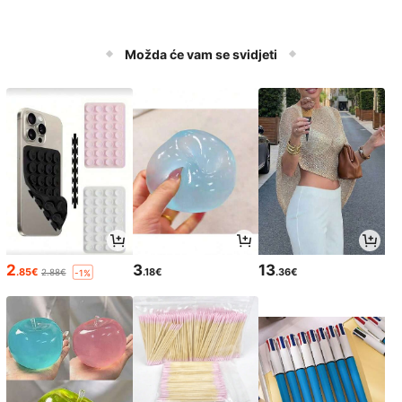
Možda će vam se svidjeti
2
3
13
.85€
.18€
.36€
2.88€
-1%