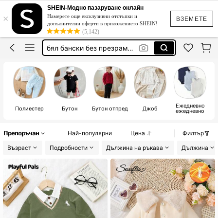
панда неща
SHEIN-Модно пазаруване онлайн
×
Намерете още ексклузивни отстъпки и
градински лампи
ВЗЕМЕТЕ
допълнителни оферти в приложението SHEIN!
(5,142)
бял бански без презрамки
дамска рокля официална
калъф за стол с ластик
панда неща
Ежедневно
Полиестер
Бутон
Бутон отпред
Джоб
ежедневно
Препоръчан
Най-популярни
Цена
Филтър
Възраст
Подробности
Дължина на ръкава
Дължина