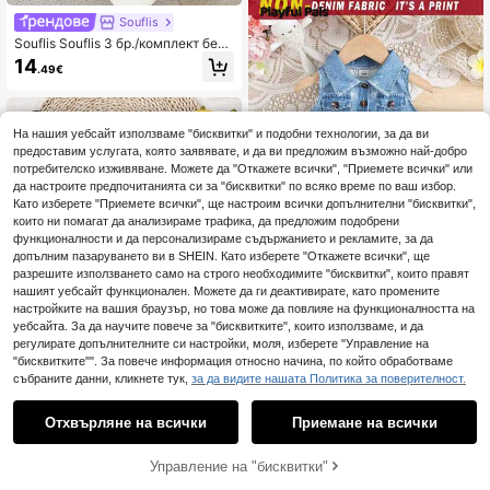
ует, за принцеса, за снимки, едно
цветно, външен облекло
Souflis
Souflis Souflis 3 бр./комплект бебе
шки момчешки комплект в тъмно
14
.49€
синьо от лен с риза с яка и дълъг
ръкав и еластични панталони, мо
рски стил, джентълмен облекло з
а семейни съчетания, за училищ
е, есенен
На нашия уебсайт използваме "бисквитки" и подобни технологии, за да ви
предоставим услугата, която заявявате, и да ви предложим възможно най-добро
потребителско изживяване. Можете да "Откажете всички", "Приемете всички" или
да настроите предпочитанията си за "бисквитки" по всяко време по ваш избор.
Като изберете "Приемете всички", ще настроим всички допълнителни "бисквитки",
които ни помагат да анализираме трафика, да предложим подобрени
функционалности и да персонализираме съдържанието и рекламите, за да
допълним пазаруването ви в SHEIN. Като изберете "Откажете всички", ще
разрешите използването само на строго необходимите "бисквитки", които правят
нашият уебсайт функционален. Можете да ги деактивирате, като промените
9
настройките на вашия браузър, но това може да повлияе на функционалността на
Playful Pals
уебсайта. За да научите повече за "бисквитките", които използваме, и да
SHEIN Playful Pals 1 б
регулирате допълнителните си настройки, моля, изберете "Управление на
EU Warehouse
р. бебешка лятна рокля за момич
"бисквитките"". За повече информация относно начина, по който обработваме
8
.99€
ета безB ръкави с реверен и копч
събраните данни, кликнете тук,
за да видите нашата Политика за поверителност.
1
ета, от деним с принт с карикатур
5
0
ни животни, в бебешко синьо, еж
едневна, сладка, ретро, универса
Отхвърляне на всички
Приемане на всички
Souflis
лна, за фамилен комплект
Souflis Souflis Елегантно зимно па
лто-рокля за бебе момичета в цв
Управление на "бисквитки"
22
.76€
ят камел, вълнена смес, за рожде