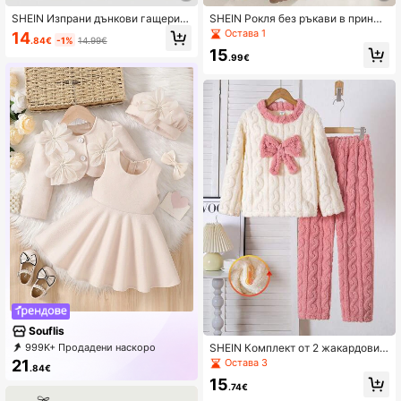
SHEIN Изпрани дънкови гащериз
SHEIN Рокля без ръкави в принце
они за бебешки момичета, свобо
сен стил за бебешки момичета с
Остава 1
14
.84€
-1%
14.99€
ден гащеризон с флорален принт
обло деколте, панделка отпред и
15
скрит цип отзад, есен/зима
.99€
Souflis
999K+ Продадени наскоро
SHEIN Комплект от 2 жакардови с
500K+ Повторна покупка
уитшърта с 3D панделка и пантал
21
Остава 3
.84€
327K последователи
они за момичета, удобни за носен
15
е
.74€