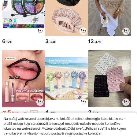
6
3
12
.12€
.33€
.37€
5
4
2
.03€
.32€
.75€
5.58€
-9%
Na našoj web-stranici upotrebljavamo kolačiće i slične tehnologije kako bismo vam
pružili uslugu koju ste zatražili te nastojali omogućiti najbolje moguće korisničko
iskustvo na web-stranici. Možete odabrati „Odbij sve”, „Prihvati sve” ili u bilo kojem
trenutku prema vlastitom izboru postaviti svoje postavke kolačića.