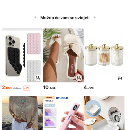
Možda će vam se svidjeti
2
10
4
.85€
.48€
.72€
2.88€
-1%