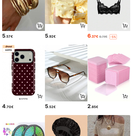
5
5
6
.57€
.92€
.37€
6.74€
-5%
4
5
2
.70€
.52€
.85€