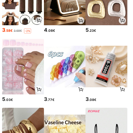
3
4
5
.58€
.08€
.23€
3.68€
-2%
5
3
3
.03€
.77€
.08€