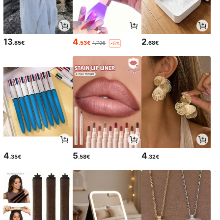
13
4
2
.85€
.53€
.68€
4.79€
-5%
4
5
4
.35€
.58€
.32€