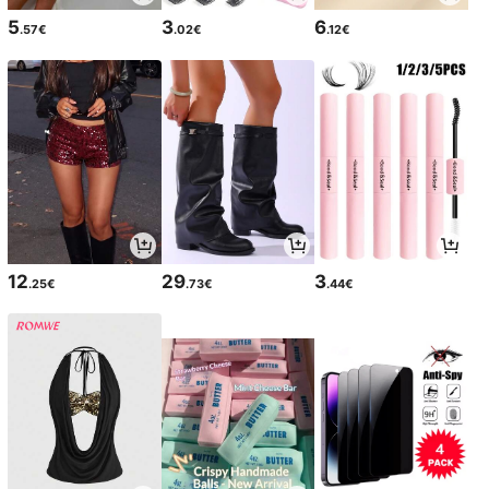
5
3
6
.57€
.02€
.12€
12
29
3
.25€
.73€
.44€