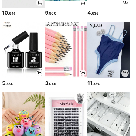
10
9
4
.64€
.90€
.63€
5
3
11
.38€
.05€
.38€