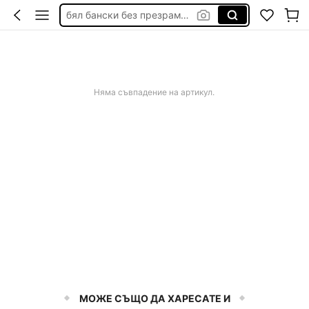
бял бански без презрамки
дамска рокля официална
калъф за стол с ластик
панда неща
Няма съвпадение на артикул.
МОЖЕ СЪЩО ДА ХАРЕСАТЕ И