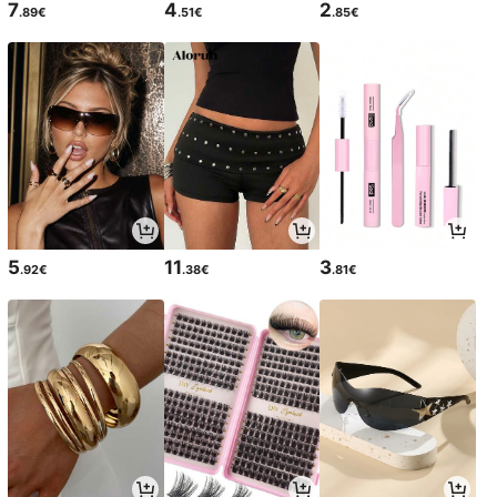
7
4
2
.89€
.51€
.85€
5
11
3
.92€
.38€
.81€