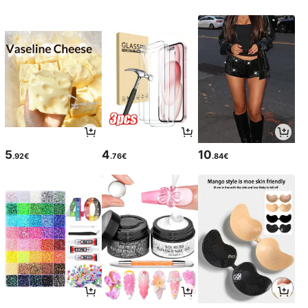
5
4
10
.92€
.76€
.84€