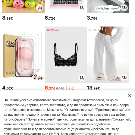
8
6
3
.99€
.72€
.79€
4
6
13
.52€
.37€
.99€
6.74€
-5%
На нашия уебсайт използваме "бисквитки" и подобни технологии, за да ви
предоставим услугата, която заявявате, и да ви предложим възможно най-добро
потребителско изживяване. Можете да "Откажете всички", "Приемете всички" или
да настроите предпочитанията си за "бисквитки" по всяко време по ваш избор.
Като изберете "Приемете всички", ще настроим всички допълнителни "бисквитки",
които ни помагат да анализираме трафика, да предложим подобрени
функционалности и да персонализираме съдържанието и рекламите, за да
допълним пазаруването ви в SHEIN. Като изберете "Откажете всички", ще