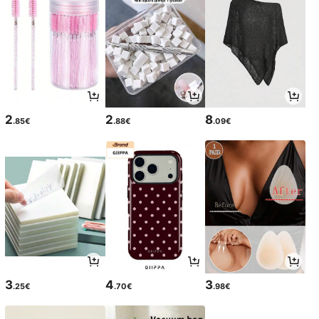
2
2
8
.85€
.88€
.09€
3
4
3
.25€
.70€
.98€