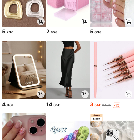
5
2
5
.23€
.85€
.03€
4
14
3
.08€
.35€
.54€
3.58€
-1%