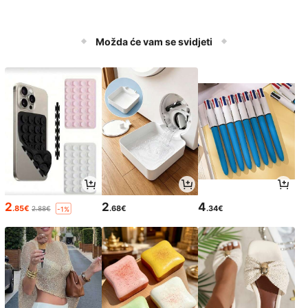
Možda će vam se svidjeti
2
2
4
.85€
.68€
.34€
2.88€
-1%