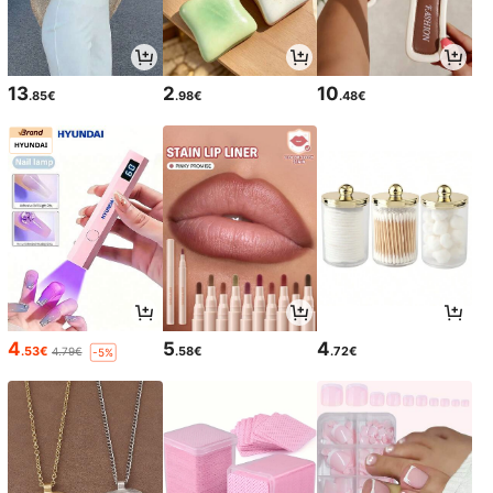
13
2
10
.85€
.98€
.48€
4
5
4
.53€
.58€
.72€
4.79€
-5%