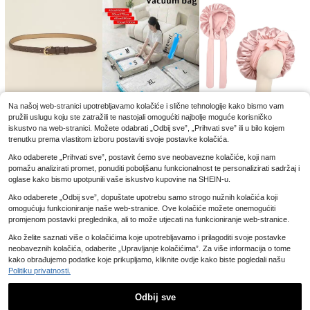
Na našoj web-stranici upotrebljavamo kolačiće i slične tehnologije kako bismo vam
pružili uslugu koju ste zatražili te nastojali omogućiti najbolje moguće korisničko
4
3
3
iskustvo na web-stranici. Možete odabrati „Odbij sve”, „Prihvati sve” ili u bilo kojem
.62€
.76€
.57€
trenutku prema vlastitom izboru postaviti svoje postavke kolačića.
Ako odaberete „Prihvati sve”, postavit ćemo sve neobavezne kolačiće, koji nam
pomažu analizirati promet, ponuditi poboljšanu funkcionalnost te personalizirati sadržaj i
oglase kako bismo upotpunili vaše iskustvo kupovine na SHEIN-u.
Ako odaberete „Odbij sve”, dopuštate upotrebu samo strogo nužnih kolačića koji
omogućuju funkcioniranje naše web-stranice. Ove kolačiće možete onemogućiti
promjenom postavki preglednika, ali to može utjecati na funkcioniranje web-stranice.
Ako želite saznati više o kolačićima koje upotrebljavamo i prilagoditi svoje postavke
neobaveznih kolačića, odaberite „Upravljanje kolačićima”. Za više informacija o tome
kako obrađujemo podatke koje prikupljamo, kliknite ovdje kako biste pogledali našu
Politiku privatnosti.
10
5
8
.79€
.45€
.49€
11.99€
8.99€
-10%
-5%
Odbij sve