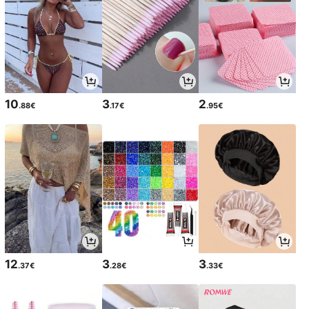
10
3
2
.88€
.17€
.95€
12
3
3
.37€
.28€
.33€