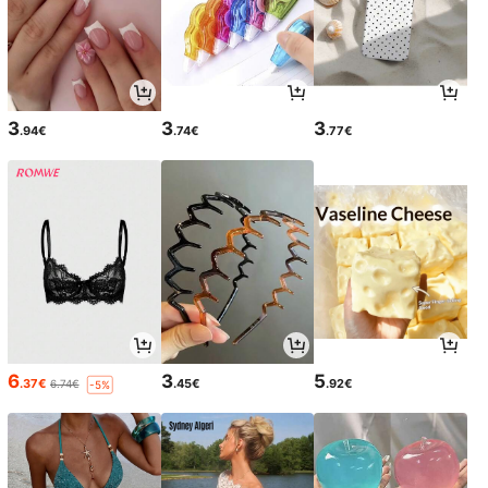
3
3
3
.94€
.74€
.77€
6
3
5
.37€
.45€
.92€
6.74€
-5%