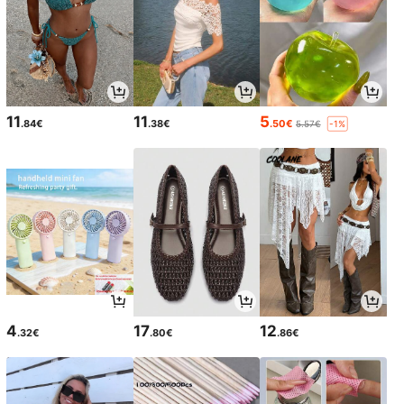
11
11
5
.84€
.38€
.50€
5.57€
-1%
4
17
12
.32€
.80€
.86€