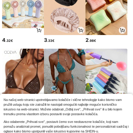
4
3
2
.32€
.33€
.98€
Na našoj web-stranici upotrebljavamo kolačiće i slične tehnologije kako bismo vam
pružili uslugu koju ste zatražili te nastojali omogućiti najbolje moguće korisničko
8
11
2
.49€
.84€
.95€
iskustvo na web-stranici. Možete odabrati „Odbij sve”, „Prihvati sve” ili u bilo kojem
8.99€
2.97€
-5%
trenutku prema vlastitom izboru postaviti svoje postavke kolačića.
Ako odaberete „Prihvati sve”, postavit ćemo sve neobavezne kolačiće, koji nam
pomažu analizirati promet, ponuditi poboljšanu funkcionalnost te personalizirati sadržaj i
oglase kako bismo upotpunili vaše iskustvo kupovine na SHEIN-u.