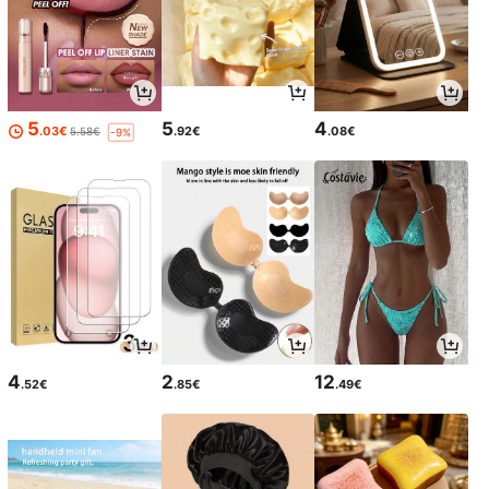
5
5
4
.03€
.92€
.08€
5.58€
-9%
4
2
12
.52€
.85€
.49€