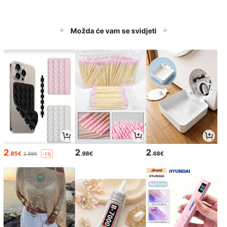
Možda će vam se svidjeti
2
2
2
.85€
.98€
.68€
2.88€
-1%