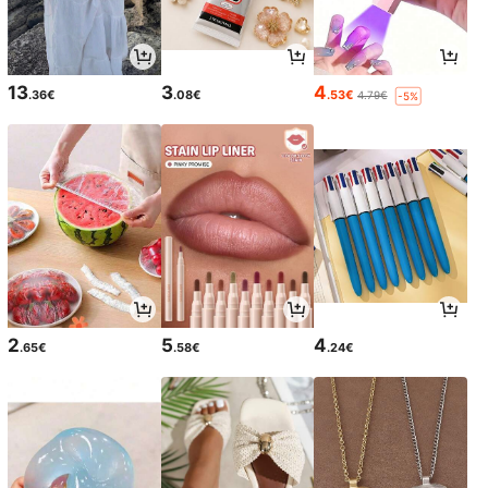
13
3
4
.36€
.08€
.53€
4.79€
-5%
2
5
4
.65€
.58€
.24€