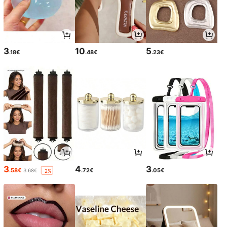
3
10
5
.18€
.48€
.23€
3
4
3
.58€
.72€
.05€
3.68€
-2%