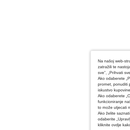
Na našoj web-stra
zatražili te nast
sve”, „Prihvati sv
Ako odaberete „Pr
promet, ponuditi 
iskustvo kupovin
Ako odaberete „O
funkcioniranje n
to može utjecati 
Ako želite saznat
odaberite „Upravl
kliknite ovdje ka