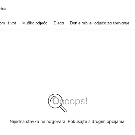
ina
and down arrow keys to navigate search Nedavno pretraživano and Pretraživanje i
m i život
Muška odjeća
Djeca
Donje rublje i odjeća za spavanje
Nijedna stavka ne odgovara. Pokušajte s drugim opcijama.