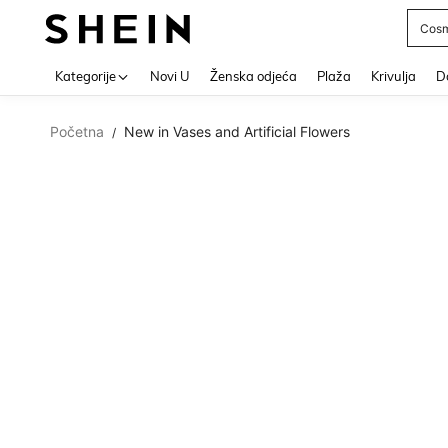
Cosm
Use up 
Kategorije
Novi U
Ženska odjeća
Plaža
Krivulja
Do
Početna
New in Vases and Artificial Flowers
/