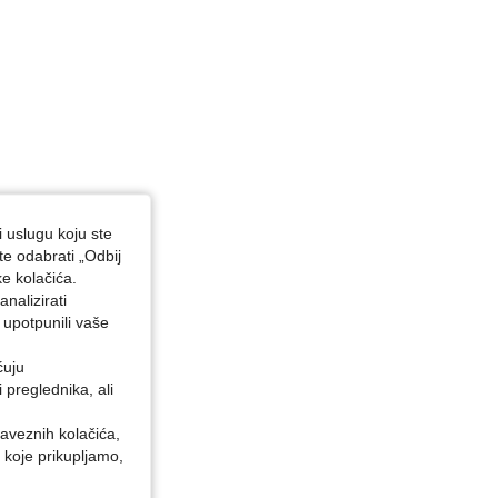
i uslugu koju ste
te odabrati „Odbij
ke kolačića.
nalizirati
 upotpunili vaše
ćuju
preglednika, ali
baveznih kolačića,
 koje prikupljamo,