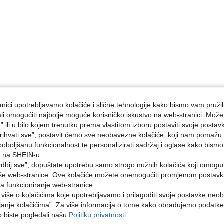
nici upotrebljavamo kolačiće i slične tehnologije kako bismo vam pružil
ojali omogućiti najbolje moguće korisničko iskustvo na web-stranici. Može
e” ili u bilo kojem trenutku prema vlastitom izboru postaviti svoje postav
ihvati sve”, postavit ćemo sve neobavezne kolačiće, koji nam pomažu a
poboljšanu funkcionalnost te personalizirati sadržaj i oglase kako bismo
e na SHEIN-u.
dbij sve”, dopuštate upotrebu samo strogo nužnih kolačića koji omogu
aše web-stranice. Ove kolačiće možete onemogućiti promjenom postavki 
na funkcioniranje web-stranice.
i više o kolačićima koje upotrebljavamo i prilagoditi svoje postavke neo
janje kolačićima”. Za više informacija o tome kako obrađujemo podatke
ko biste pogledali našu
Politiku privatnosti.