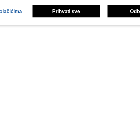
kolačićima
Prihvati sve
Odbi