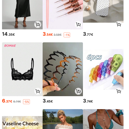
14
3
3
.35€
.54€
.77€
3.58€
-1%
6
3
3
.37€
.45€
.74€
6.74€
-5%