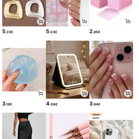
5
5
2
.23€
.03€
.85€
3
4
3
.18€
.08€
.94€