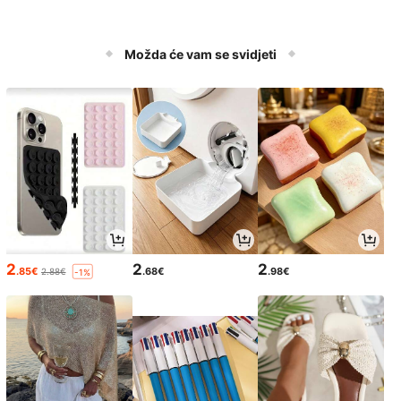
Možda će vam se svidjeti
2
2
2
.85€
.68€
.98€
2.88€
-1%