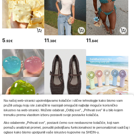
5
11
11
.92€
.38€
.84€
Na našoj web-stranici upotrebljavamo kolačiće i slične tehnologije kako bismo vam
pružili uslugu koju ste zatražili te nastojali omogućiti najbolje moguće korisničko
3
17
4
.77€
.80€
.32€
iskustvo na web-stranici. Možete odabrati „Odbij sve”, „Prihvati sve” ili u bilo kojem
3.88€
-2%
trenutku prema vlastitom izboru postaviti svoje postavke kolačića.
Ako odaberete „Prihvati sve”, postavit ćemo sve neobavezne kolačiće, koji nam
pomažu analizirati promet, ponuditi poboljšanu funkcionalnost te personalizirati sadržaj i
oglase kako bismo upotpunili vaše iskustvo kupovine na SHEIN-u.