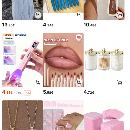
13
4
10
.85€
.34€
.48€
4
5
4
.53€
.58€
.72€
4.79€
-5%