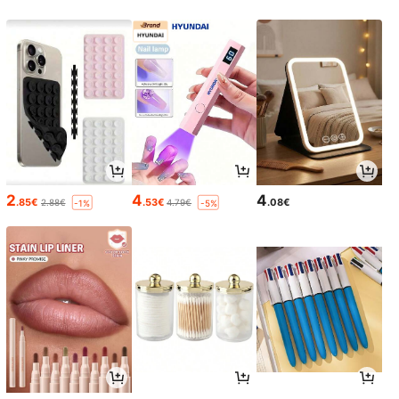
2
4
4
.85€
.53€
.08€
2.88€
4.79€
-1%
-5%