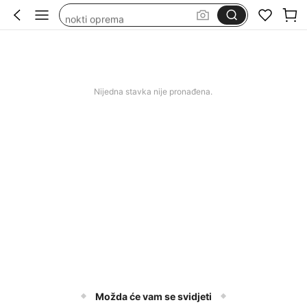
nokti oprema
pribor za nokte
nails
nail tech supplie
Nijedna stavka nije pronađena.
Možda će vam se svidjeti