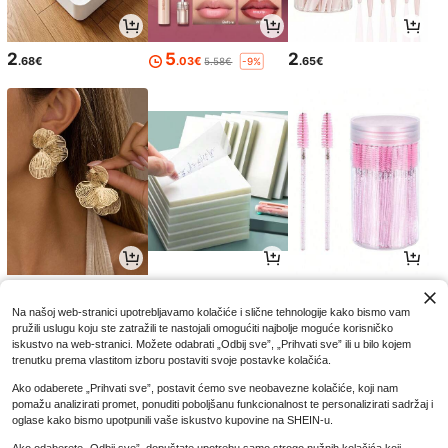
2
5
2
.68€
.03€
.65€
5.58€
-9%
4
3
2
.32€
.25€
.85€
Na našoj web-stranici upotrebljavamo kolačiće i slične tehnologije kako bismo vam
pružili uslugu koju ste zatražili te nastojali omogućiti najbolje moguće korisničko
iskustvo na web-stranici. Možete odabrati „Odbij sve”, „Prihvati sve” ili u bilo kojem
trenutku prema vlastitom izboru postaviti svoje postavke kolačića.
Ako odaberete „Prihvati sve”, postavit ćemo sve neobavezne kolačiće, koji nam
pomažu analizirati promet, ponuditi poboljšanu funkcionalnost te personalizirati sadržaj i
oglase kako bismo upotpunili vaše iskustvo kupovine na SHEIN-u.