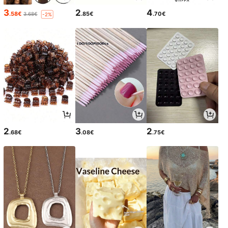
3
2
4
.58€
.85€
.70€
3.68€
-2%
2
3
2
.68€
.08€
.75€