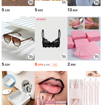
5
5
13
.23€
.92€
.85€
5
6
2
.52€
.37€
.95€
6.74€
-5%