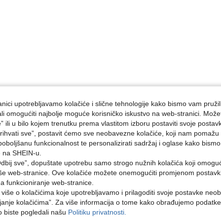
nici upotrebljavamo kolačiće i slične tehnologije kako bismo vam pružil
ojali omogućiti najbolje moguće korisničko iskustvo na web-stranici. Može
e” ili u bilo kojem trenutku prema vlastitom izboru postaviti svoje postav
ihvati sve”, postavit ćemo sve neobavezne kolačiće, koji nam pomažu a
poboljšanu funkcionalnost te personalizirati sadržaj i oglase kako bismo
e na SHEIN-u.
dbij sve”, dopuštate upotrebu samo strogo nužnih kolačića koji omogu
aše web-stranice. Ove kolačiće možete onemogućiti promjenom postavki 
na funkcioniranje web-stranice.
i više o kolačićima koje upotrebljavamo i prilagoditi svoje postavke neo
janje kolačićima”. Za više informacija o tome kako obrađujemo podatke
ko biste pogledali našu
Politiku privatnosti.