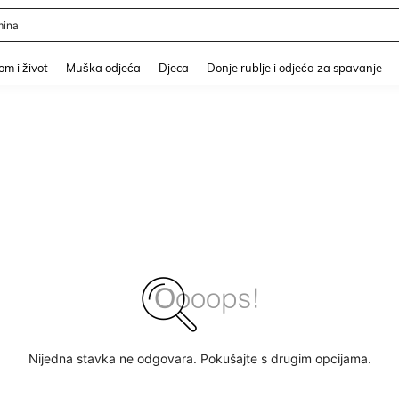
ina
and down arrow keys to navigate search Nedavno pretraživano and Pretraživanje i
m i život
Muška odjeća
Djeca
Donje rublje i odjeća za spavanje
Nijedna stavka ne odgovara. Pokušajte s drugim opcijama.