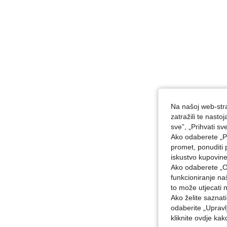
Na našoj web-stra
zatražili te nast
sve”, „Prihvati sv
Ako odaberete „Pr
promet, ponuditi 
iskustvo kupovin
Ako odaberete „O
funkcioniranje n
to može utjecati 
Ako želite saznat
odaberite „Upravl
kliknite ovdje ka