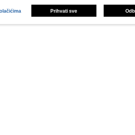
kolačićima
Prihvati sve
Odbi