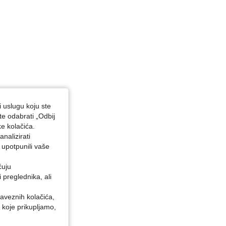
i uslugu koju ste
te odabrati „Odbij
ke kolačića.
nalizirati
 upotpunili vaše
ćuju
preglednika, ali
baveznih kolačića,
 koje prikupljamo,