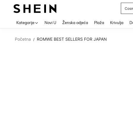
Cosm
Use up 
Kategorije
Novi U
Ženska odjeća
Plaža
Krivulja
Do
Početna
ROMWE BEST SELLERS FOR JAPAN
/