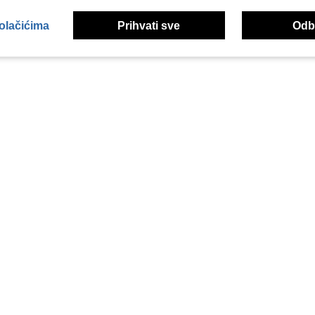
kolačićima
Prihvati sve
Odbi