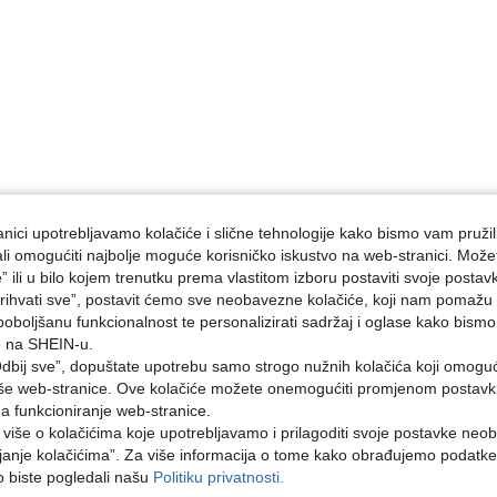
nici upotrebljavamo kolačiće i slične tehnologije kako bismo vam pružil
ojali omogućiti najbolje moguće korisničko iskustvo na web-stranici. Može
e” ili u bilo kojem trenutku prema vlastitom izboru postaviti svoje postav
ihvati sve”, postavit ćemo sve neobavezne kolačiće, koji nam pomažu a
poboljšanu funkcionalnost te personalizirati sadržaj i oglase kako bismo
e na SHEIN-u.
dbij sve”, dopuštate upotrebu samo strogo nužnih kolačića koji omogu
aše web-stranice. Ove kolačiće možete onemogućiti promjenom postavki 
na funkcioniranje web-stranice.
i više o kolačićima koje upotrebljavamo i prilagoditi svoje postavke neo
janje kolačićima”. Za više informacija o tome kako obrađujemo podatke
ko biste pogledali našu
Politiku privatnosti.