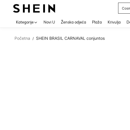
Post
Use up 
Kategorije
Novi U
Ženska odjeća
Plaža
Krivulja
Do
Početna
SHEIN BRASIL CARNAVAL conjuntos
/