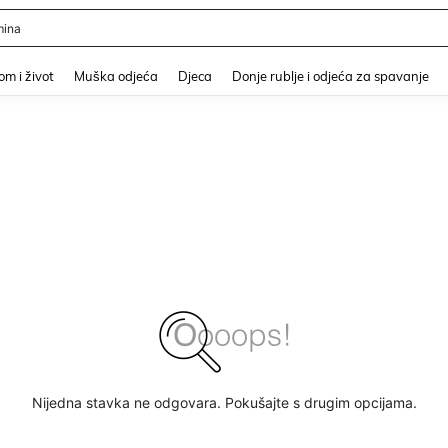
er
and down arrow keys to navigate search Nedavno pretraživano and Pretraživanje i
m i život
Muška odjeća
Djeca
Donje rublje i odjeća za spavanje
Nijedna stavka ne odgovara. Pokušajte s drugim opcijama.