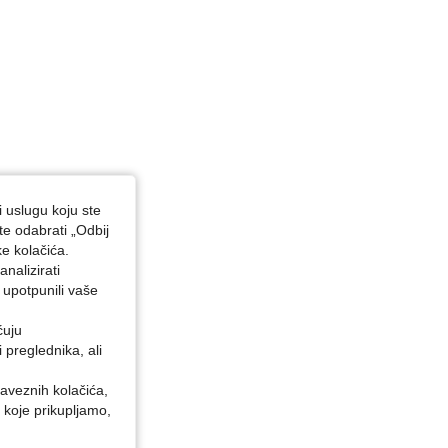
i uslugu koju ste
te odabrati „Odbij
ke kolačića.
nalizirati
 upotpunili vaše
ćuju
preglednika, ali
baveznih kolačića,
 koje prikupljamo,