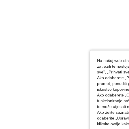
Na našoj web-stra
zatražili te nast
sve”, „Prihvati sv
Ako odaberete „Pr
promet, ponuditi 
iskustvo kupovin
Ako odaberete „O
funkcioniranje n
to može utjecati 
Ako želite saznat
odaberite „Upravl
kliknite ovdje ka