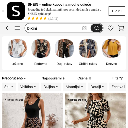
wedding guest dress women
SHEIN – online kupovina modne odjeće
×
svecane haljine za svadbu
Pronađite još ekskluzivnih popusta i dodatnih ponuda u
UZMI
SHEIN aplikaciji!
bikini
(5,142)
kupaći za žene
ljetne haljine
wedding guest dress women
Ležerno
Redovno
Dugi rukav
Obični rukav
Dnevno
Preporučeno
Najpopularnije
Cijena
Filtar
Stil
Veličina
Duljina
Materijal
Detalji
Festivali