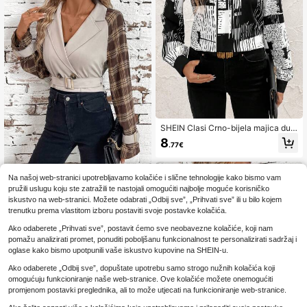
haljina
SHEIN Clasi Crno-bijela majica dugi
h rukava s printom za jesenske put
8
.77€
ovanja
Na našoj web-stranici upotrebljavamo kolačiće i slične tehnologije kako bismo vam
SHEIN Clasi Ženski elegantni kaput
pružili uslugu koju ste zatražili te nastojali omogućiti najbolje moguće korisničko
s kariranim uzorkom i svijetlim kaki
14
iskustvo na web-stranici. Možete odabrati „Odbij sve”, „Prihvati sve” ili u bilo kojem
.29€
rukavima, kratki
trenutku prema vlastitom izboru postaviti svoje postavke kolačića.
Ako odaberete „Prihvati sve”, postavit ćemo sve neobavezne kolačiće, koji nam
pomažu analizirati promet, ponuditi poboljšanu funkcionalnost te personalizirati sadržaj i
oglase kako bismo upotpunili vaše iskustvo kupovine na SHEIN-u.
Ako odaberete „Odbij sve”, dopuštate upotrebu samo strogo nužnih kolačića koji
omogućuju funkcioniranje naše web-stranice. Ove kolačiće možete onemogućiti
promjenom postavki preglednika, ali to može utjecati na funkcioniranje web-stranice.