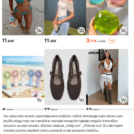
11
11
3
.84€
.38€
.77€
3.88€
-2%
4
17
12
.32€
.80€
.86€
Na našoj web-stranici upotrebljavamo kolačiće i slične tehnologije kako bismo vam
pružili uslugu koju ste zatražili te nastojali omogućiti najbolje moguće korisničko
iskustvo na web-stranici. Možete odabrati „Odbij sve”, „Prihvati sve” ili u bilo kojem
trenutku prema vlastitom izboru postaviti svoje postavke kolačića.