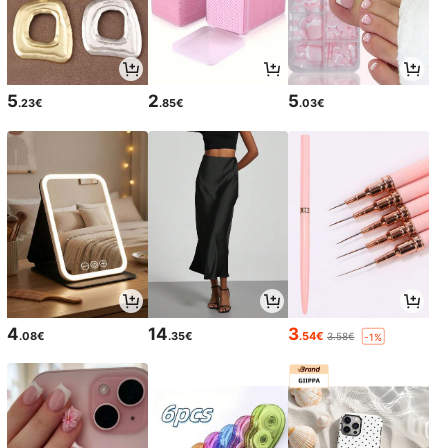
5
2
5
.23€
.85€
.03€
4
14
3
.08€
.35€
.54€
3.58€
-1%