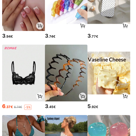
3
3
3
.94€
.74€
.77€
6
3
5
.37€
.45€
.92€
6.74€
-5%