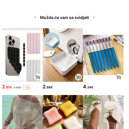
Možda će vam se svidjeti
2
2
4
.85€
.68€
.34€
2.88€
-1%