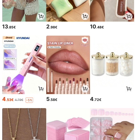
13
2
10
.85€
.98€
.48€
4
5
4
.53€
.58€
.72€
4.79€
-5%