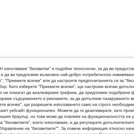
т използваме "бисквитки" и подобни технологии, за да ви предоста
, и да ви предложим възможно най-добро потребителско изживяван
", "Приемете всички" или да настроите предпочитанията си за "бис
бор. Като изберете "Приемете всички", ще настроим всички допъл
ито ни помагат да анализираме трафика, да предложим подобрени
ираме съдържанието и рекламите, за да допълним пазаруването ви
ете всички", ще разрешите използването само на строго необходими
шият уебсайт функционален. Можете да ги деактивирате, като про
вашия браузър, но това може да повлияе на функционалността на у
а "бисквитките", които използваме, и да регулирате допълнителнит
"Управление на "бисквитките"". За повече информация относно начи