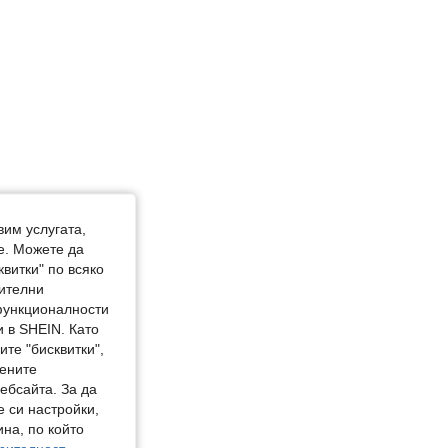
вим услугата,
е. Можете да
квитки" по всяко
нителни
 функционалности
 в SHEIN. Като
те "бисквитки",
мените
ебсайта. За да
е си настройки,
на, по който