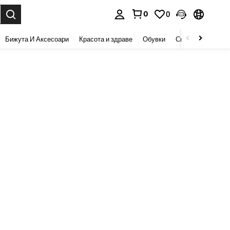
0
0
сене. Press Enter to select.
Бижута И Аксесоари
Красота и здраве
Обувки
Спорт И На Откри