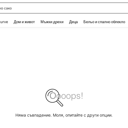
о сако
and down arrow keys to navigate search Наскоро търсени and Откриване на Тър
urve
Дом и живот
Мъжки дрехи
Деца
Бельо и спално облекло
Няма съвпадение. Моля, опитайте с други опции.