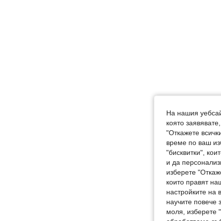
На нашия уебсай
която заявявате
"Откажете всички
време по ваш из
"бисквитки", ко
и да персонализ
изберете "Откаж
които правят на
настройките на 
научите повече з
моля, изберете 