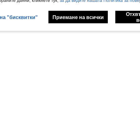
раните данни, кликнете тук,
за да видите нашата Политика за пове
Отхв
на "бисквитки"
Приемане на всички
в