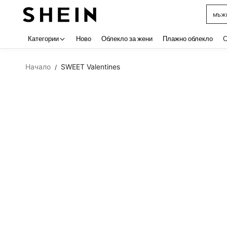
мъжк
Use up 
Категории
Ново
Облекло за жени
Плажно облекло
C
Начало
SWEET Valentines
/