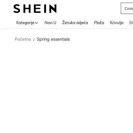
Cosm
Use up 
Kategorije
Novi U
Ženska odjeća
Plaža
Krivulja
Do
Početna
Spring essentials
/