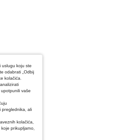
i uslugu koju ste
te odabrati „Odbij
ke kolačića.
nalizirati
 upotpunili vaše
ćuju
preglednika, ali
baveznih kolačića,
 koje prikupljamo,