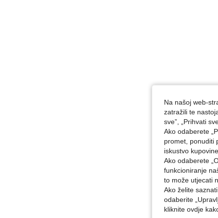
Na našoj web-stra
zatražili te nast
sve”, „Prihvati sv
Ako odaberete „Pr
promet, ponuditi 
iskustvo kupovin
Ako odaberete „O
funkcioniranje n
to može utjecati 
Ako želite saznat
odaberite „Upravl
kliknite ovdje ka