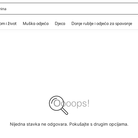
ina
and down arrow keys to navigate search Nedavno pretraživano and Pretraživanje i
m i život
Muška odjeća
Djeca
Donje rublje i odjeća za spavanje
Nijedna stavka ne odgovara. Pokušajte s drugim opcijama.