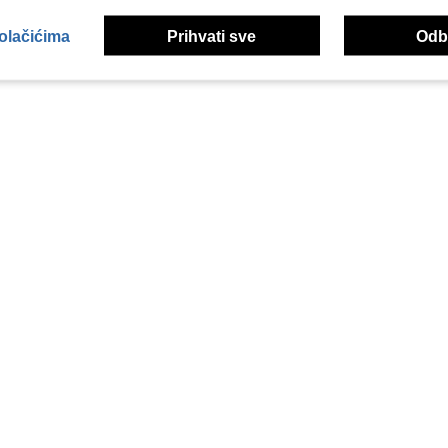
kolačićima
Prihvati sve
Odbi