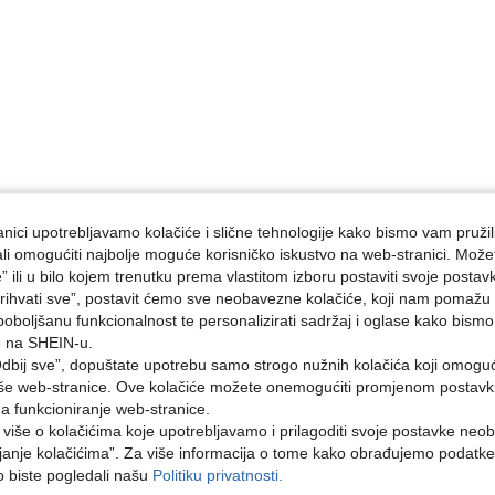
nici upotrebljavamo kolačiće i slične tehnologije kako bismo vam pružil
ojali omogućiti najbolje moguće korisničko iskustvo na web-stranici. Može
e” ili u bilo kojem trenutku prema vlastitom izboru postaviti svoje postav
ihvati sve”, postavit ćemo sve neobavezne kolačiće, koji nam pomažu a
poboljšanu funkcionalnost te personalizirati sadržaj i oglase kako bismo
e na SHEIN-u.
dbij sve”, dopuštate upotrebu samo strogo nužnih kolačića koji omogu
aše web-stranice. Ove kolačiće možete onemogućiti promjenom postavki 
na funkcioniranje web-stranice.
i više o kolačićima koje upotrebljavamo i prilagoditi svoje postavke neo
janje kolačićima”. Za više informacija o tome kako obrađujemo podatke
ko biste pogledali našu
Politiku privatnosti.