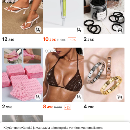
12
10
2
.81€
.79€
.78€
11.99€
-10%
2
8
4
.95€
.49€
.28€
8.99€
-5%
Käytämme evästeitä ja vastaavia teknologioita verkkosivustomallamme