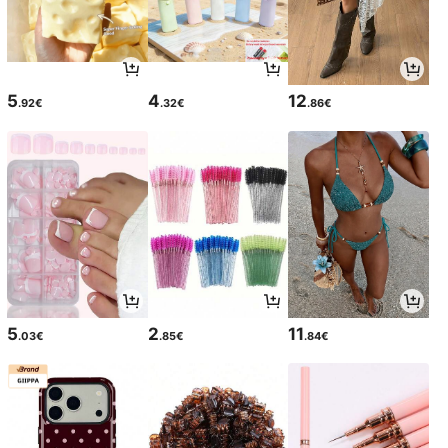
5
4
12
.92€
.32€
.86€
5
2
11
.03€
.85€
.84€