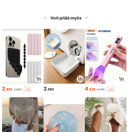
Voit pitää myös
2
2
4
.85€
.68€
.53€
2.88€
4.79€
-1%
-5%