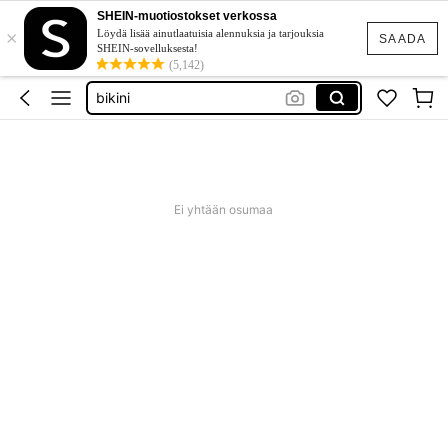
top
SHEIN-muotiostokset verkossa
×
festival outfits women
Löydä lisää ainutlaatuisia alennuksia ja tarjouksia
SAADA
SHEIN-sovelluksesta!
dress
(5,142)
bikini
skirt
top
festival outfits women
Ei yhtään osumaa