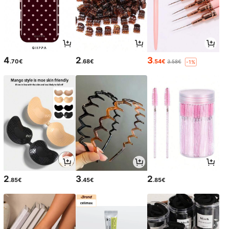
4
2
3
.70€
.68€
.54€
3.58€
-1%
2
3
2
.85€
.45€
.85€