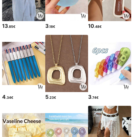
13
3
10
.85€
.18€
.48€
4
5
3
.34€
.23€
.74€