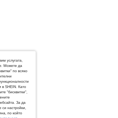
вим услугата,
е. Можете да
квитки" по всяко
нителни
 функционалности
 в SHEIN. Като
те "бисквитки",
мените
ебсайта. За да
е си настройки,
на, по който