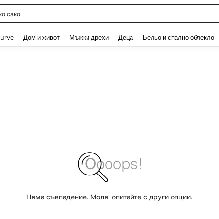
о сако
and down arrow keys to navigate search Наскоро търсени and Откриване на Тър
urve
Дом и живот
Мъжки дрехи
Деца
Бельо и спално облекло
Няма съвпадение. Моля, опитайте с други опции.