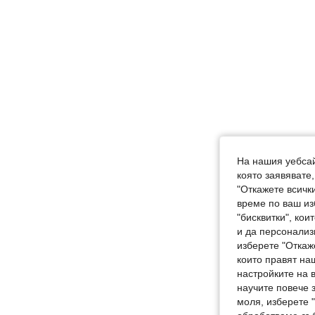
На нашия уебсай
която заявявате
"Откажете всички
време по ваш из
"бисквитки", ко
и да персонализ
изберете "Откаж
които правят на
настройките на 
научите повече з
моля, изберете 