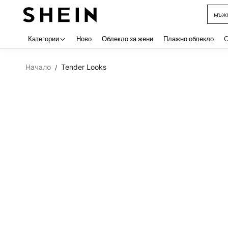
мъжк
Use up 
Категории
Ново
Облекло за жени
Плажно облекло
C
Начало
Tender Looks
/