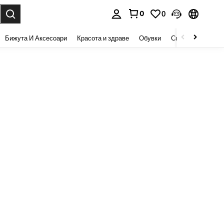
0
0
сене. Press Enter to select.
Бижута И Аксесоари
Красота и здраве
Обувки
Спорт И На Откри