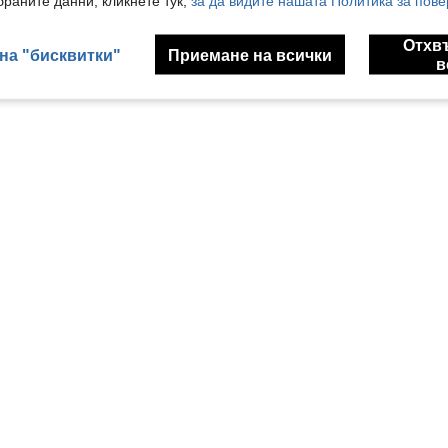
раните данни, кликнете тук,
за да видите нашата Политика за пове
Отхв
на "бисквитки"
Приемане на всички
в