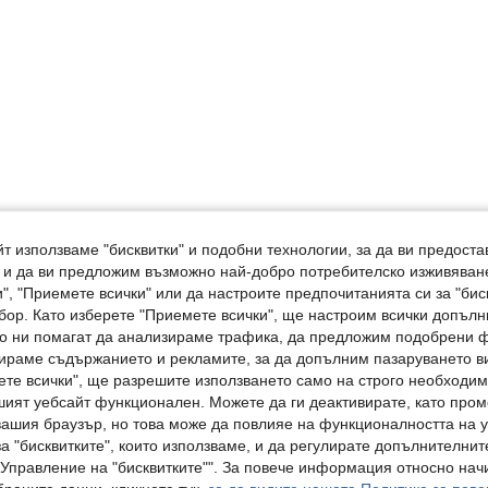
т използваме "бисквитки" и подобни технологии, за да ви предоста
, и да ви предложим възможно най-добро потребителско изживяван
", "Приемете всички" или да настроите предпочитанията си за "бис
бор. Като изберете "Приемете всички", ще настроим всички допъл
ито ни помагат да анализираме трафика, да предложим подобрени
ираме съдържанието и рекламите, за да допълним пазаруването ви
ете всички", ще разрешите използването само на строго необходими
шият уебсайт функционален. Можете да ги деактивирате, като про
вашия браузър, но това може да повлияе на функционалността на у
а "бисквитките", които използваме, и да регулирате допълнителнит
"Управление на "бисквитките"". За повече информация относно начи