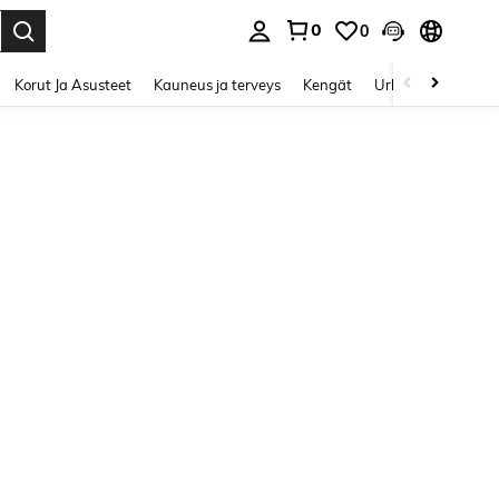
0
0
Enter to select.
Korut Ja Asusteet
Kauneus ja terveys
Kengät
Urheilu & Ulkoilu