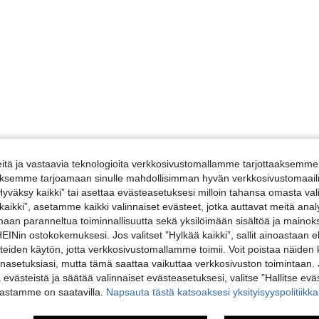
tä ja vastaavia teknologioita verkkosivustomallamme tarjottaaksemme 
iäksemme tarjoamaan sinulle mahdollisimman hyvän verkkosivustomaailm
”Hyväksy kaikki” tai asettaa evästeasetuksesi milloin tahansa omasta val
 kaikki”, asetamme kaikki valinnaiset evästeet, jotka auttavat meitä an
amaan paranneltua toiminnallisuutta sekä yksilöimään sisältöä ja mainoksi
Nin ostokokemuksesi. Jos valitset ”Hylkää kaikki”, sallit ainoastaan
steiden käytön, jotta verkkosivustomallamme toimii. Voit poistaa näiden
nasetuksiasi, mutta tämä saattaa vaikuttaa verkkosivuston toimintaan. 
ä evästeistä ja säätää valinnaiset evästeasetuksesi, valitse ”Hallitse eväs
vastamme on saatavilla.
Napsauta tästä katsoaksesi yksityisyyspolitiik