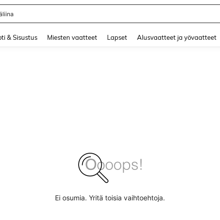
liina
and down arrow keys to navigate search Äskettäin haettu and Haku Löytö. Press 
ti & Sisustus
Miesten vaatteet
Lapset
Alusvaatteet ja yövaatteet
Ei osumia. Yritä toisia vaihtoehtoja.