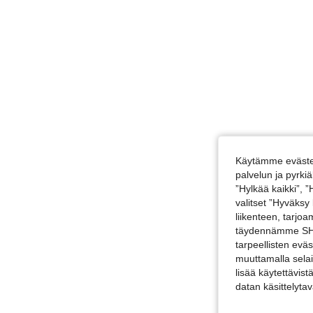
Käytämme evästei
palvelun ja pyrk
”Hylkää kaikki”, 
valitset ”Hyväksy
liikenteen, tarjo
täydennämme SHEI
tarpeellisten evä
muuttamalla selai
lisää käytettävist
datan käsittelyta