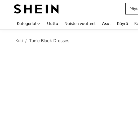
Pöytä
Use up 
Kategoriat
Uutta
Naisten vaatteet
Asut
Käyrä
Ko
Koti
Tunic Black Dresses
/