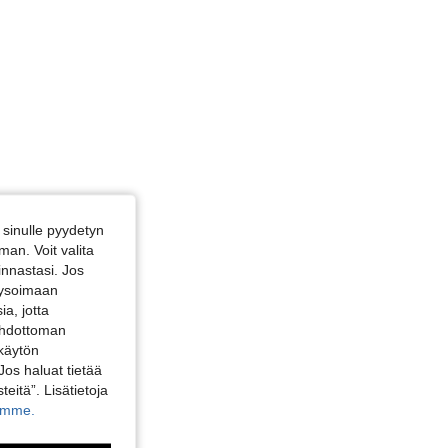
sinulle pyydetyn
an. Voit valita
innastasi. Jos
alysoimaan
a, jotta
 ehdottoman
 käytön
Jos haluat tietää
teitä”. Lisätietoja
kamme.