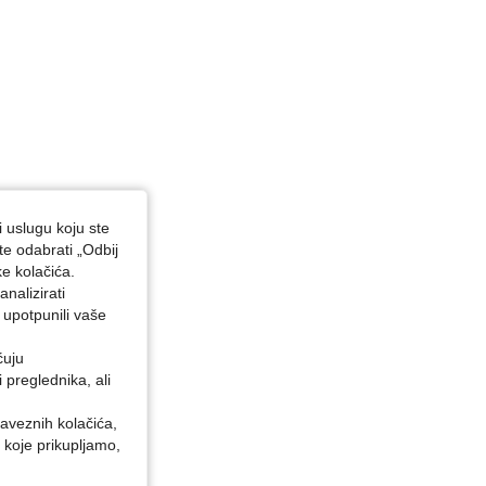
i uslugu koju ste
te odabrati „Odbij
ke kolačića.
nalizirati
 upotpunili vaše
ćuju
preglednika, ali
baveznih kolačića,
 koje prikupljamo,