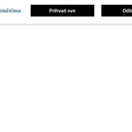
kolačićima
Prihvati sve
Odbi