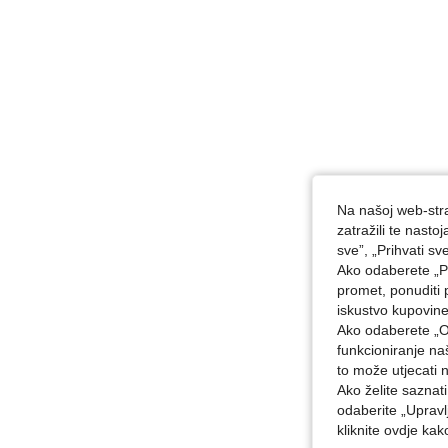
Na našoj web-stra
zatražili te nast
sve”, „Prihvati sv
Ako odaberete „Pr
promet, ponuditi 
iskustvo kupovin
Ako odaberete „O
funkcioniranje n
to može utjecati 
Ako želite saznat
odaberite „Upravl
kliknite ovdje ka