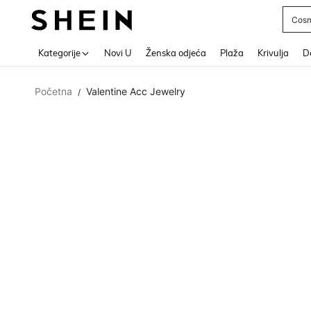
Cosm
Use up 
Kategorije
Novi U
Ženska odjeća
Plaža
Krivulja
Do
Početna
Valentine Acc Jewelry
/