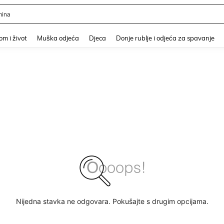
ina
and down arrow keys to navigate search Nedavno pretraživano and Pretraživanje i
m i život
Muška odjeća
Djeca
Donje rublje i odjeća za spavanje
Nijedna stavka ne odgovara. Pokušajte s drugim opcijama.