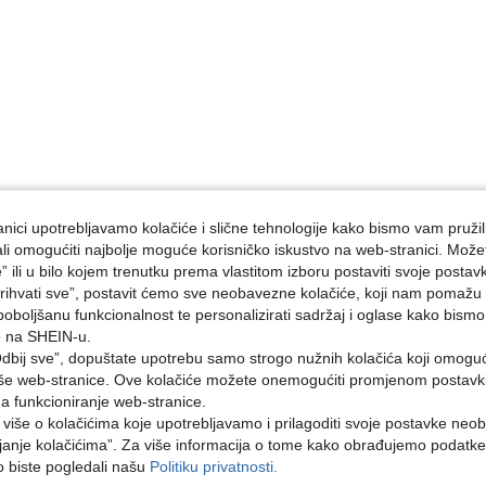
nici upotrebljavamo kolačiće i slične tehnologije kako bismo vam pružil
ojali omogućiti najbolje moguće korisničko iskustvo na web-stranici. Može
e” ili u bilo kojem trenutku prema vlastitom izboru postaviti svoje postav
ihvati sve”, postavit ćemo sve neobavezne kolačiće, koji nam pomažu a
poboljšanu funkcionalnost te personalizirati sadržaj i oglase kako bismo
e na SHEIN-u.
dbij sve”, dopuštate upotrebu samo strogo nužnih kolačića koji omogu
aše web-stranice. Ove kolačiće možete onemogućiti promjenom postavki 
na funkcioniranje web-stranice.
i više o kolačićima koje upotrebljavamo i prilagoditi svoje postavke neo
janje kolačićima”. Za više informacija o tome kako obrađujemo podatke
ko biste pogledali našu
Politiku privatnosti.