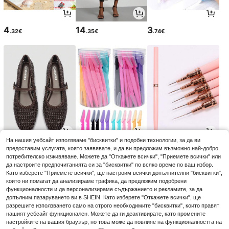
4
14
3
.32€
.35€
.74€
На нашия уебсайт използваме "бисквитки" и подобни технологии, за да ви
17
3
3
предоставим услугата, която заявявате, и да ви предложим възможно най-добро
.80€
.32€
.54€
3.38€
3.58€
-1%
-1%
потребителско изживяване. Можете да "Откажете всички", "Приемете всички" или
да настроите предпочитанията си за "бисквитки" по всяко време по ваш избор.
Като изберете "Приемете всички", ще настроим всички допълнителни "бисквитки",
които ни помагат да анализираме трафика, да предложим подобрени
функционалности и да персонализираме съдържанието и рекламите, за да
допълним пазаруването ви в SHEIN. Като изберете "Откажете всички", ще
разрешите използването само на строго необходимите "бисквитки", които правят
нашият уебсайт функционален. Можете да ги деактивирате, като промените
настройките на вашия браузър, но това може да повлияе на функционалността на