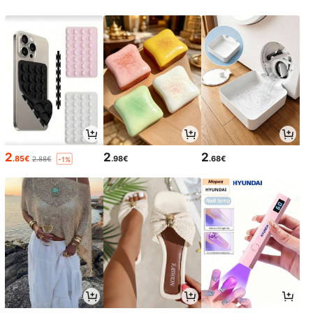
2
2
2
.85€
.98€
.68€
2.88€
-1%