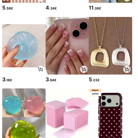
5
4
11
.58€
.34€
.38€
3
3
5
.18€
.94€
.23€