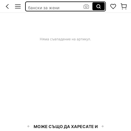
бански за жени
рокли официални
официални рокли за сватби
бански
Няма съвпадение на артикул.
МОЖЕ СЪЩО ДА ХАРЕСАТЕ И