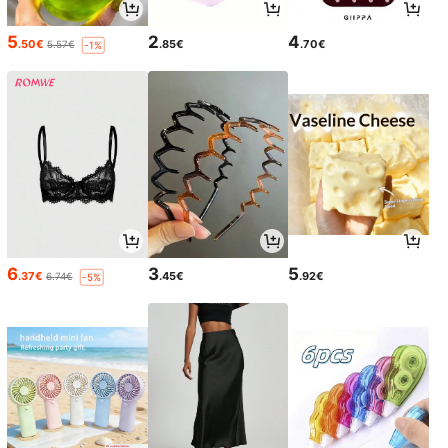
5
2
4
.50€
.85€
.70€
5.57€
-1%
6
3
5
.37€
.45€
.92€
6.74€
-5%