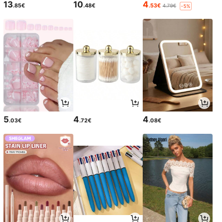
13
10
4
.85€
.48€
.53€
4.79€
-5%
5
4
4
.03€
.72€
.08€