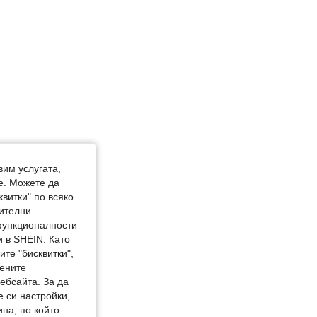
вим услугата,
е. Можете да
квитки" по всяко
нителни
 функционалности
 в SHEIN. Като
те "бисквитки",
мените
ебсайта. За да
е си настройки,
на, по който