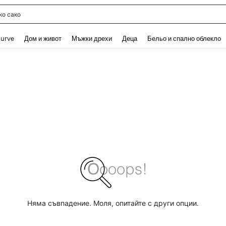
о сако
and down arrow keys to navigate search Наскоро търсени and Откриване на Тър
urve
Дом и живот
Мъжки дрехи
Деца
Бельо и спално облекло
Няма съвпадение. Моля, опитайте с други опции.