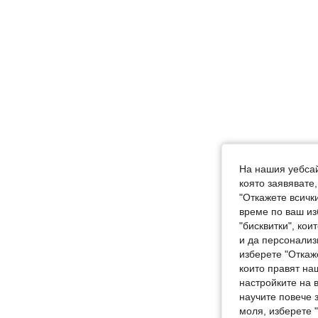
На нашия уебсай
която заявявате
"Откажете всички
време по ваш из
"бисквитки", ко
и да персонализ
изберете "Откаж
които правят на
настройките на 
научите повече з
моля, изберете 