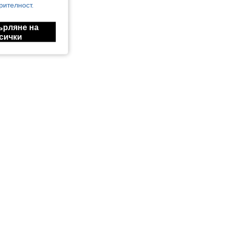
рителност.
ърляне на
сички