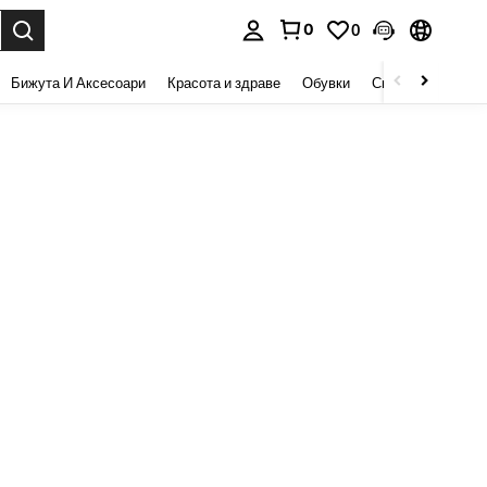
0
0
сене. Press Enter to select.
Бижута И Аксесоари
Красота и здраве
Обувки
Спорт И На Откри