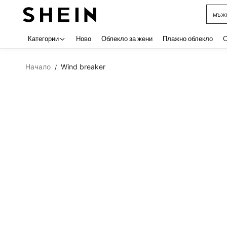
мъжк
Use up 
Категории
Ново
Облекло за жени
Плажно облекло
C
Начало
Wind breaker
/