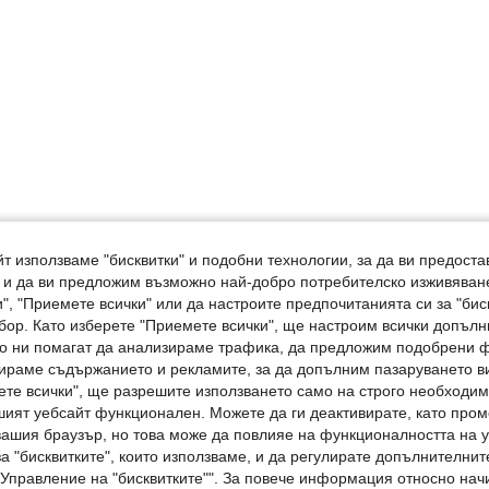
т използваме "бисквитки" и подобни технологии, за да ви предоста
, и да ви предложим възможно най-добро потребителско изживяван
", "Приемете всички" или да настроите предпочитанията си за "бис
бор. Като изберете "Приемете всички", ще настроим всички допъл
ито ни помагат да анализираме трафика, да предложим подобрени
ираме съдържанието и рекламите, за да допълним пазаруването ви
ете всички", ще разрешите използването само на строго необходими
шият уебсайт функционален. Можете да ги деактивирате, като про
вашия браузър, но това може да повлияе на функционалността на у
а "бисквитките", които използваме, и да регулирате допълнителнит
"Управление на "бисквитките"". За повече информация относно начи