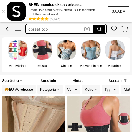
corset
SHEIN-muotiostokset verkossa
×
Löydä lisää ainutlaatuisia alennuksia ja tarjouksia
korsetti
SAADA
SHEIN-sovelluksesta!
(5,142)
corset top
waist trainer
bodysuit
corset
Va
Monivärinen
Musta
Sininen
Vauvan sininen
Valkoinen
Suositeltu
Suosituin
Hinta
Suodatin
EU Warehouse
Kategoria
Väri
Koko
Tyyli
Mater