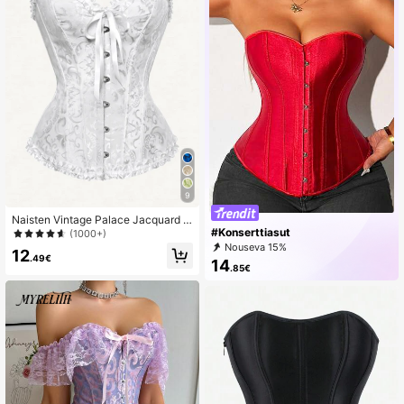
9
Naisten Vintage Palace Jacquard B
#Konserttiasut
odycon Bustier -korsettitoppi
(1000+)
Nouseva 15%
12
.49€
14
.85€