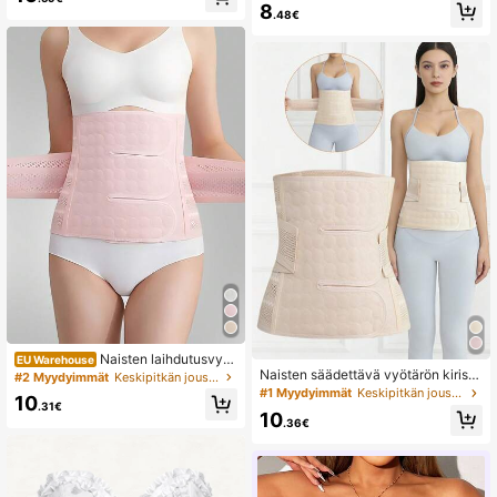
8
ä verkkokangas
.48€
Naisten laihdutusvyöt
EU Warehouse
ärövalmentaja
Naisten säädettävä vyötärön kiristy
#2 Myydyimmät
Keskipitkän joustavat naisten vyötärölenkkarit
svyö, hengittävä verkkokangas vyö
#1 Myydyimmät
Keskipitkän joustavat naisten vyötärölenkkarit
10
tärön kiristysvyö selkätuella, vartal
.31€
10
on muotoileva vyötärön treeneri
.36€