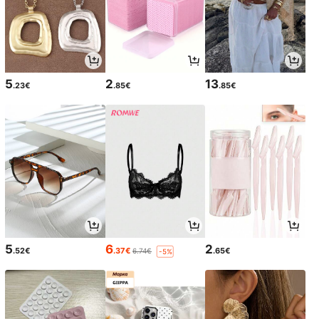
5
2
13
.23€
.85€
.85€
5
6
2
.52€
.37€
.65€
6.74€
-5%