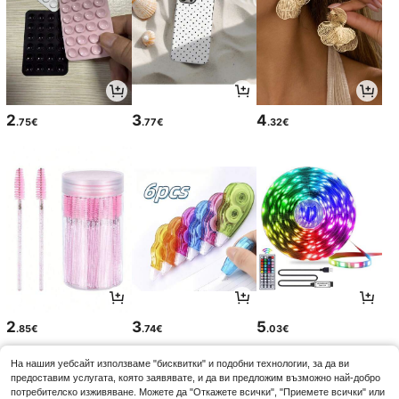
2
3
4
.75€
.77€
.32€
2
3
5
.85€
.74€
.03€
На нашия уебсайт използваме "бисквитки" и подобни технологии, за да ви
предоставим услугата, която заявявате, и да ви предложим възможно най-добро
потребителско изживяване. Можете да "Откажете всички", "Приемете всички" или