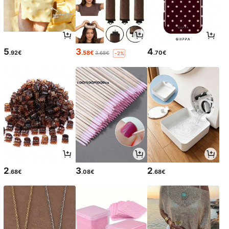
5
3
4
.92€
.58€
.70€
3.68€
-2%
2
3
2
.68€
.08€
.68€