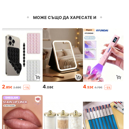
МОЖЕ СЪЩО ДА ХАРЕСАТЕ И
2
4
4
.85€
.08€
.53€
2.88€
4.79€
-1%
-5%