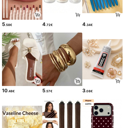
5
4
4
.58€
.72€
.34€
10
5
3
.48€
.57€
.08€