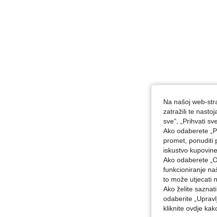
Na našoj web-stra
zatražili te nast
sve”, „Prihvati sv
Ako odaberete „Pr
promet, ponuditi 
iskustvo kupovin
Ako odaberete „O
funkcioniranje n
to može utjecati 
Ako želite saznat
odaberite „Upravl
kliknite ovdje ka