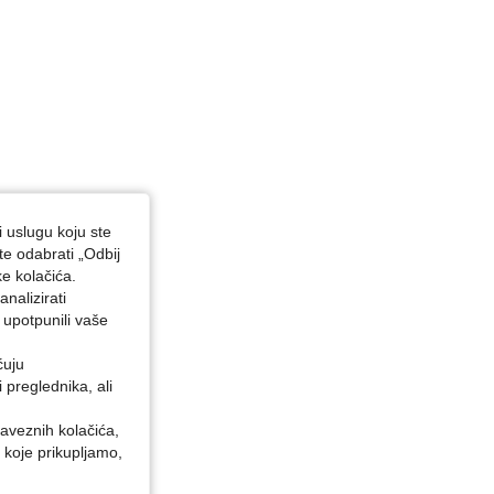
i uslugu koju ste
te odabrati „Odbij
ke kolačića.
nalizirati
 upotpunili vaše
ćuju
preglednika, ali
baveznih kolačića,
 koje prikupljamo,