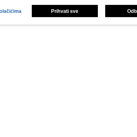
kolačićima
Prihvati sve
Odbi