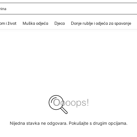
ina
and down arrow keys to navigate search Nedavno pretraživano and Pretraživanje i
m i život
Muška odjeća
Djeca
Donje rublje i odjeća za spavanje
Nijedna stavka ne odgovara. Pokušajte s drugim opcijama.