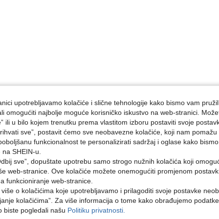
nici upotrebljavamo kolačiće i slične tehnologije kako bismo vam pružil
ojali omogućiti najbolje moguće korisničko iskustvo na web-stranici. Može
e” ili u bilo kojem trenutku prema vlastitom izboru postaviti svoje postav
ihvati sve”, postavit ćemo sve neobavezne kolačiće, koji nam pomažu a
poboljšanu funkcionalnost te personalizirati sadržaj i oglase kako bismo
e na SHEIN-u.
dbij sve”, dopuštate upotrebu samo strogo nužnih kolačića koji omogu
aše web-stranice. Ove kolačiće možete onemogućiti promjenom postavki 
na funkcioniranje web-stranice.
i više o kolačićima koje upotrebljavamo i prilagoditi svoje postavke neo
janje kolačićima”. Za više informacija o tome kako obrađujemo podatke
ko biste pogledali našu
Politiku privatnosti.