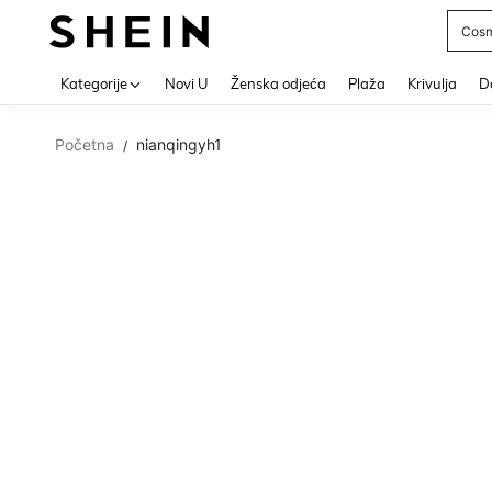
Cosm
Use up 
Kategorije
Novi U
Ženska odjeća
Plaža
Krivulja
Do
Početna
nianqingyh1
/