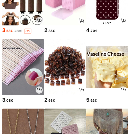
3
2
4
.58€
.85€
.70€
3.68€
-2%
3
2
5
.08€
.68€
.92€