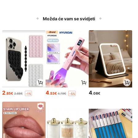
Možda će vam se svidjeti
2
4
4
.85€
.53€
.08€
2.88€
4.79€
-1%
-5%