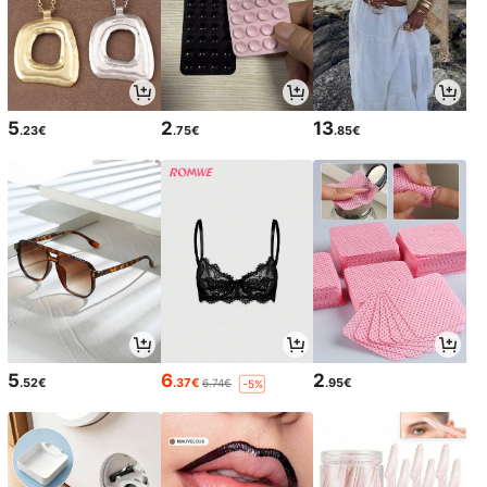
5
2
13
.23€
.75€
.85€
5
6
2
.52€
.37€
.95€
6.74€
-5%