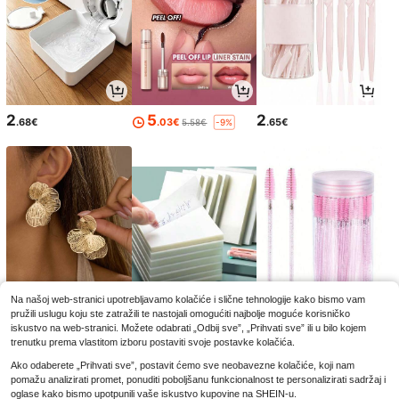
2
5
2
.68€
.03€
.65€
5.58€
-9%
Na našoj web-stranici upotrebljavamo kolačiće i slične tehnologije kako bismo vam
pružili uslugu koju ste zatražili te nastojali omogućiti najbolje moguće korisničko
4
3
2
.32€
.35€
.85€
iskustvo na web-stranici. Možete odabrati „Odbij sve”, „Prihvati sve” ili u bilo kojem
trenutku prema vlastitom izboru postaviti svoje postavke kolačića.
Ako odaberete „Prihvati sve”, postavit ćemo sve neobavezne kolačiće, koji nam
pomažu analizirati promet, ponuditi poboljšanu funkcionalnost te personalizirati sadržaj i
oglase kako bismo upotpunili vaše iskustvo kupovine na SHEIN-u.