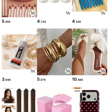
5
4
4
.58€
.72€
.34€
3
5
10
.08€
.57€
.48€