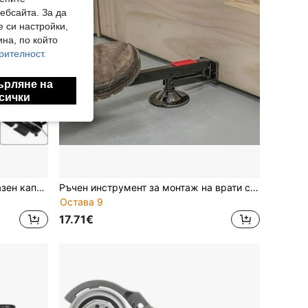
ебсайта. За да
е си настройки,
на, по който
рителност.
ърляне на
сички
Водоустойчив запечатан предпазен капак за удължителен кабел, водоустойчива прахоустойчива електрическа разклонителна кутия за защита на външни контакти и щепсели
Ръчен инструмент за монтаж на врати с висока якост - ергономичен повдигач за метални врати с крачно задвижване, подходящ за врати от твърда и мека дървесина, не е необходимо захранване, здраво оборудване за домашни проекти "Направи си сам", лесно повдигане на вратата, подмяна на панти на вратата, помощ при домашен ремонт, здрава конструкция, чудесен избор за подарък!
Остава 9
17.71€