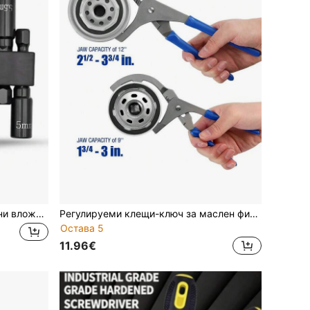
Комплект от 9 бр. шестограменни вложки с размер 5-12 мм, удължени дълбоки вложки за гайки, 1/4" шестогранен адаптер, вложки за гайки от хромово-ванадиева стомана, фосфатирани и закалени за здравина, подходящи за ремонт на автомобили и мотоциклети, инструменти за домашни подобрения, аксесоари за електрическа отвертка
Регулируеми клещи-ключ за маслен филтър 9/12 инча, инструмент за сваляне на автомобилен маслен филтър с ергономична дръжка, ръчен инструмент за поддръжка и ремонт на превозни средства, дизайн с щипка, универсално прилягане
Остава 5
11.96€