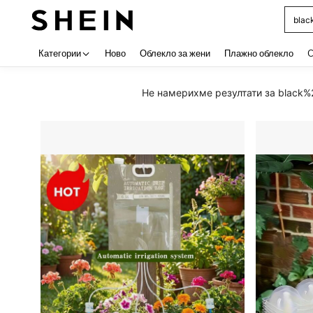
Use up 
Категории
Ново
Облекло за жени
Плажно облекло
C
Не намерихме резултати за black%