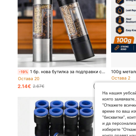
1 бр. нова бутилка за подправки с двоен накрайник, ръчна мечка за подправки, подходяща за различни подправки, неженеим за домашна кухня, преносима за пътуване, готвене и барбекю на открито, за западна кухня, салати и стейк, декоративна и практична за хотел, ресторант и западен ресторант, за Коледа, Хелоуин и карнавално парти
-19%
Остава 2
Остава 20
7.24€
2.14€
2.67€
На нашия уебсай
която заявявате
"Откажете всички
време по ваш из
"бисквитки", ко
и да персонализ
изберете "Откаж
които правят на