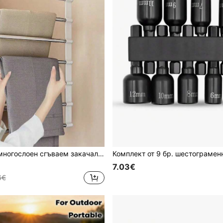
неръждаема стомана, без сглобяване, пестелив на място, органайзер за съхранение в гардероба, издръжлив висящ държач за дънки, панталони и антрацитни панталони, аксесоар за сортиране на дрехи в гардероба, помощник за съхранение на дрехи в спалнята
7.03€
6€