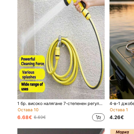
1 бр. високо налягане 7-степенен регулируем пистолет за миене на автомобили, маркуч за миене на автомобили, аксесоари за автомобили, инструмент за поливане, спрей пистолет за миене на автомобили у дома
Остава 10
Остава 1
6.68€
4.26€
6.69€