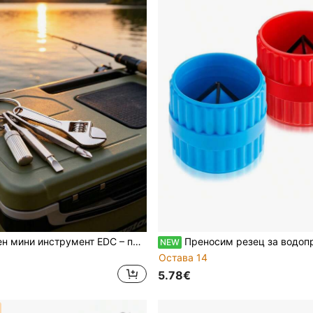
4-в-1 джобен мини инструмент EDC – преносим мини инструмент с джобно метално ножче, отварячка за писма, преносима мини отвертка и мини гаечен ключ, функция за ключодържател, резервен инструмент за външни дейности, туризъм и къмпинг, инструмент за ремонт на велосипед, мотоциклет и домашни ремонти
Преносим резец за водопроводни тръби и PVC маркучи, резец за жици и кабели, инструмент за рязане на тр
NEW
Остава 14
5.78€