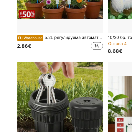
5.2L регулируема автоматична торба за капково напояване с регулируем поток, устройство за поливане на растения за дома/на открито
EU Warehouse
Остава 4
2.86€
8.68€