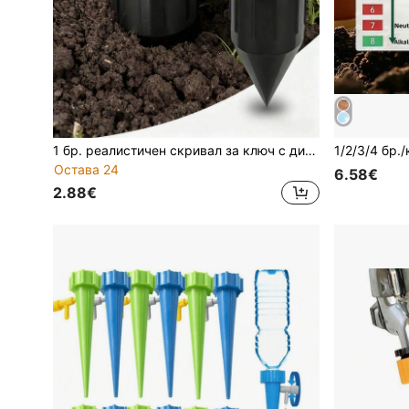
1 бр. реалистичен скривал за ключ с дизайн на спринклер, външна водоустойчива кутия за скриване на ключ, тръба за съхранение на резервен ключ за спешни случаи за тревна площ, противокрадско устройство за криене на ключ, водоустойчиво и устойчиво на ръжда подзедно секретно отделение за съхранение, подходящо за градина, тревна площ и двор, за съхранение на маскирани ключове за оборудване
Остава 24
6.58€
2.88€