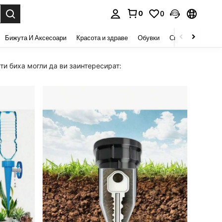
0
0
сене. Press Enter to select.
Бижута И Аксесоари
Красота и здраве
Обувки
Спорт И На Откри
и биха могли да ви заинтересират: