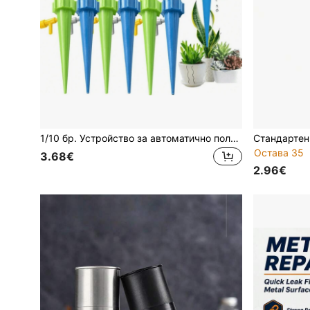
1/10 бр. Устройство за автоматично поливане, регулируем превключвател с бавно освобождаване за автоматично поливане, подходящо за градинарство в дома и лодката, пръскачки за растения, градински принадлежности (цветът на аксесоара е произволен)
Остава 35
3.68€
2.96€