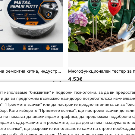
100g метална ремонтна китка, индустриална епоксидна китка и уплътнител, устойчива на висока температура, за спиране на течове в резервоари за вода и гориво, силно свързващо лепило за ремонт на пукнатини
4.53€
т използваме "бисквитки" и подобни технологии, за да ви предоста
, и да ви предложим възможно най-добро потребителско изживяван
", "Приемете всички" или да настроите предпочитанията си за "бис
бор. Като изберете "Приемете всички", ще настроим всички допъл
ито ни помагат да анализираме трафика, да предложим подобрени
ираме съдържанието и рекламите, за да допълним пазаруването ви
ете всички", ще разрешите използването само на строго необходими
шият уебсайт функционален. Можете да ги деактивирате, като про