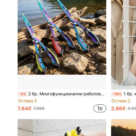
2 бр. Многофункционални риболовни клещи, инструмент за премахване на куки, нож за корда, хващач за риба, отварачка за халки, здрава ножица, нож за корда от PE, неплъзгаща се дръжка, принадлежности за солен риболов
1 бр. многослоен сгъваем закачалка за панталони от 
-3%
-19%
Остава 5
Остава 2
7.64€
2.86€
7.88€
3.5