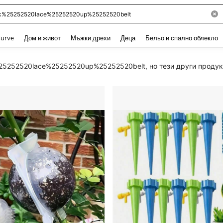
and down arrow keys to navigate search Наскоро търсени and Откриване на Тър
urve
Дом и живот
Мъжки дрехи
Деца
Бельо и спално облекло
25252520lace%25252520up%25252520belt, но тези други продукт