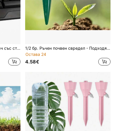
Преносим гумен въздушен духач със стискащо се дюза - духач за прах, мощен въздушен духач за почистване на компютърна клавиатура, компютърна дънна платка, фотоапарат, таблет и телефон, подходящ за почистване на обектив на фотоапарат, часовник, телефон, клавиатура, дънна платка и таблет - мощен въздушен поток, подходящ за ремонт и поддръжка на електронни устройства
1/2 бр. Ръчен почвен свредел - Подходящ за засаждане на разсад и луковици, с функции за правене на дупки и сеитба, инструмент за многократна употреба за градинарство
Остава 24
4.58€