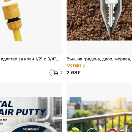
Стандартен адаптер за кран 1/2" и 3/4", резбован женски адаптер за кран за пералня, конектор за пистолет за пръскане, многофункционален пластмасов адаптер за кран с двойна употреба, адаптер за кран 25 мм/0,98 инча 19 мм/0,75 инча
Остава 9
2.68€