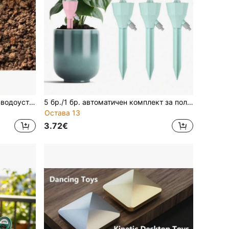
Външна градина, двор, морава, водоустойчива, скрита спринклерна глава, лесна за поставяне, подземна морава, водоустойчива и устойчива на корозия
5 бр./1 бр. автоматичен комплект за поливане на растения, самополиваща се система с регулируем поток, вентил за бавно освобождаване, подходящ за вътрешни и външни растения, без батерии, градински консумативи, съвместим със стандартни европейски и американски бутилки с резба
Остава 13
3.72€