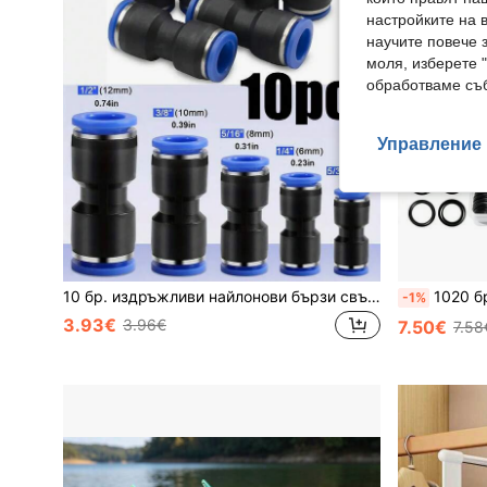
настройките на 
научите повече з
моля, изберете 
обработваме съб
Управление 
10 бр. издръжливи найлонови бързи свързващи прави бутални конектори - херметични, лесни за инсталиране пневматични фитинги за маркучи със сини гумени уплътнения, подходящи за маркучи за САЩ и Европа
1020 бр. комплект O-пръстени от нитрилна 
-1%
3.93€
3.96€
7.50€
7.58