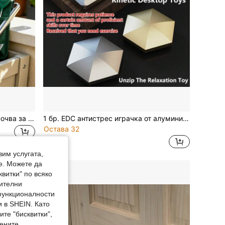
Многофункционален тестер за почва за pH, светлина и влага, градински инструменти, подходящ за външна градинска декорация, цветни саксии, стайни растения, саксийни растения, Хелоуин, есенна декорация, домашен декор, коледен декор за дома
1 бр. EDC антистрес играчка от алуминиева сплав, квадратна и шестоъгълна, за бюро, динамична, въртяща се, рулираща и за хвърляне, за възрастни, преносим аксесоар за бюро, за облекчаване на тревожност, в черно, златисто и сребристо
Остава 32
4.44€
вим услугата,
е. Можете да
квитки" по всяко
нителни
 функционалности
 в SHEIN. Като
те "бисквитки",
мените