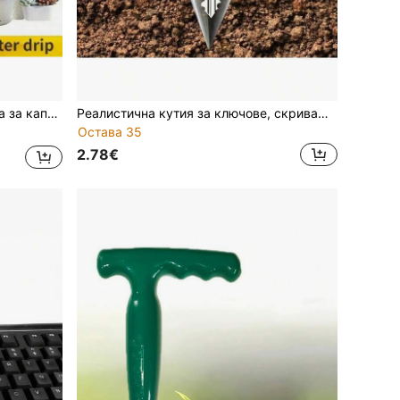
ткрито, без ръчно управление, прецизен контрол на водата
Реалистична кутия за ключове, скриваща ключове, водоустойчива кутия за ключове за външна градина, лесна за поставяне в подземната градинска морава, водоустойчива и устойчива на корозия
Остава 35
2.78€