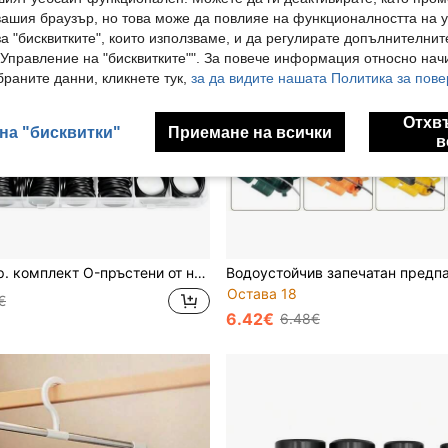
вашия браузър, но това може да повлияе на функционалността на у
а "бисквитките", които използваме, и да регулирате допълнителнит
"Управление на "бисквитките"". За повече информация относно начи
раните данни, кликнете тук,
за да видите нашата Политика за пове
Отхв
на "бисквитки"
Приемане на всички
в
гума, твърдост 65A, кръгло сечение, асортимент от синтетични гумени уплътнения, 20 размера, подходящи за миялни под високо налягане и компоненти за газова изолация
Остава 18
€
6.42€
6.48€