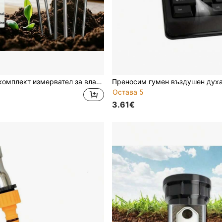
1/2/3/4 бр./комплект измервател за влага на почвата, сензор за влажност, точен детектор за влага на почвата, точен pH измервател за почва, комплект за тестване на влажност/светлина/pH, подходящ за градинарство, оранжерия, цветя, овощни градини, също така за отглеждане на стайни растения, измерване на влагата на почвата, измерване на поливането на растенията, подходящ за стайни и външни растения
Остава 5
3.61€