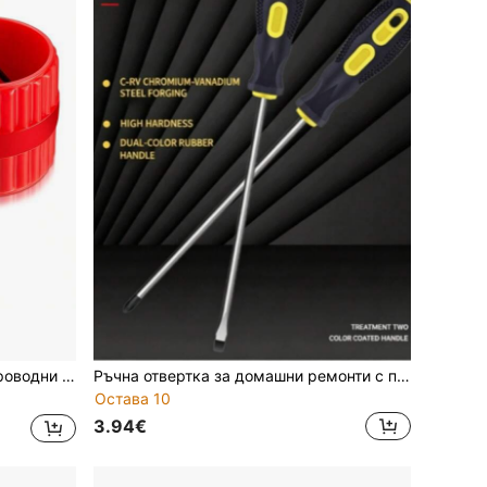
ъби 20-50 мм, битови инструменти
Ръчна отвертка за домашни ремонти с плоска глава, масажна дръжка, закалена, неплъзгаща се, Torx, изработена от високоякостна хромована ванадиево стомана, с висока твърдост и неплъзгащ се накрайник
Остава 10
3.94€