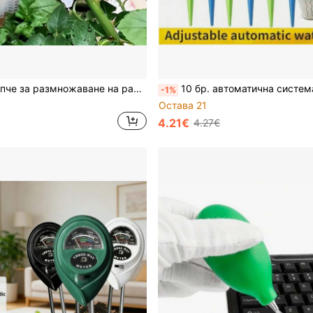
10/20 бр. топче за размножаване на растения под високо налягане, прозрачна кутия за коренеене с видимост, многократна употреба, предназначена за резници и присаждане на плодови дървета и цветя, инструмент за бързо коренеене на градински разсад, лесен монтаж и демонтаж от един човек
10 бр. автоматична система за капково напояване с таймер контролер, регулируеми шипове за капково напояване и дюзи за поливане, инструмент за автоматично поливане на саксийни растения в градина на о
-1%
Остава 21
4.21€
4.27€