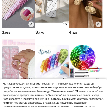
3
3
4
.08€
.77€
.32€
На нашия уебсайт използваме "бисквитки" и подобни технологии, за да ви
5
3
5
предоставим услугата, която заявявате, и да ви предложим възможно най-добро
.03€
.77€
.03€
потребителско изживяване. Можете да "Откажете всички", "Приемете всички" или
да настроите предпочитанията си за "бисквитки" по всяко време по ваш избор.
Като изберете "Приемете всички", ще настроим всички допълнителни "бисквитки",
които ни помагат да анализираме трафика, да предложим подобрени
функционалности и да персонализираме съдържанието и рекламите, за да