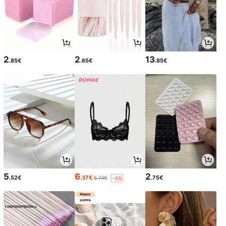
2
2
13
.85€
.65€
.85€
5
6
2
.52€
.37€
.75€
6.74€
-5%