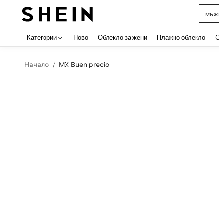
мъжк
Use up 
Категории
Ново
Облекло за жени
Плажно облекло
C
Начало
MX Buen precio
/