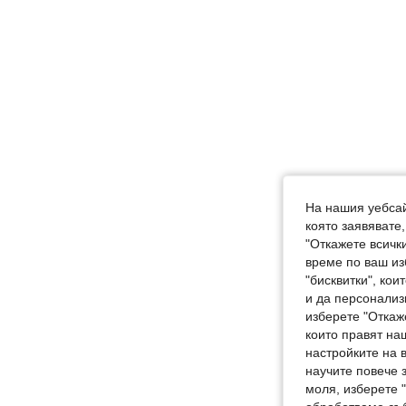
На нашия уебсай
която заявявате
"Откажете всички
време по ваш из
"бисквитки", ко
и да персонализ
изберете "Откаж
които правят на
настройките на 
научите повече з
моля, изберете 