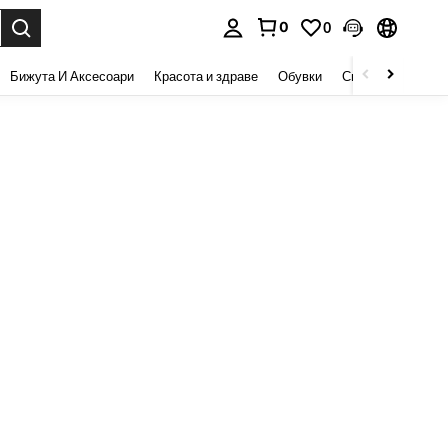
0
0
сене. Press Enter to select.
Бижута И Аксесоари
Красота и здраве
Обувки
Спорт И На Откри