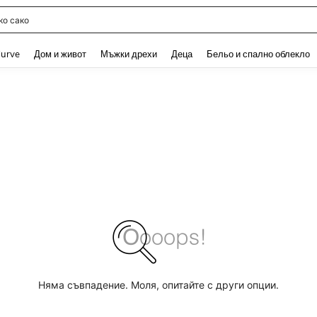
о сако
and down arrow keys to navigate search Наскоро търсени and Откриване на Тър
urve
Дом и живот
Мъжки дрехи
Деца
Бельо и спално облекло
Няма съвпадение. Моля, опитайте с други опции.