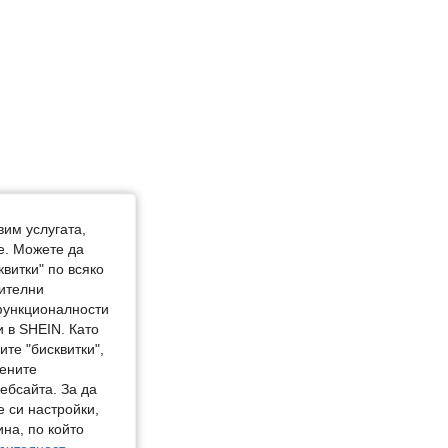
вим услугата,
е. Можете да
квитки" по всяко
нителни
 функционалности
 в SHEIN. Като
те "бисквитки",
мените
ебсайта. За да
е си настройки,
на, по който