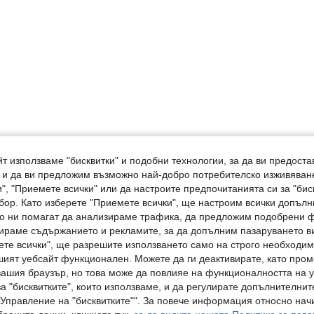
т използваме "бисквитки" и подобни технологии, за да ви предоста
, и да ви предложим възможно най-добро потребителско изживяван
", "Приемете всички" или да настроите предпочитанията си за "бис
бор. Като изберете "Приемете всички", ще настроим всички допъл
ито ни помагат да анализираме трафика, да предложим подобрени
ираме съдържанието и рекламите, за да допълним пазаруването ви
ете всички", ще разрешите използването само на строго необходими
шият уебсайт функционален. Можете да ги деактивирате, като про
вашия браузър, но това може да повлияе на функционалността на у
а "бисквитките", които използваме, и да регулирате допълнителнит
"Управление на "бисквитките"". За повече информация относно начи