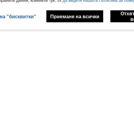
раните данни, кликнете тук,
за да видите нашата Политика за пове
Отхв
на "бисквитки"
Приемане на всички
в