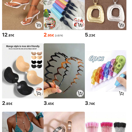
12
2
5
.81€
.95€
.23€
2.97€
2
3
3
.85€
.45€
.74€