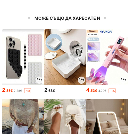
МОЖЕ СЪЩО ДА ХАРЕСАТЕ И
2
2
4
.85€
.68€
.53€
2.88€
4.79€
-1%
-5%