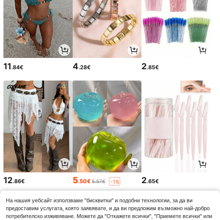
11
4
2
.84€
.28€
.85€
12
5
2
.86€
.50€
.65€
5.57€
-1%
На нашия уебсайт използваме "бисквитки" и подобни технологии, за да ви
предоставим услугата, която заявявате, и да ви предложим възможно най-добро
потребителско изживяване. Можете да "Откажете всички", "Приемете всички" или