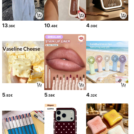
13
10
4
.36€
.48€
.08€
5
5
4
.92€
.58€
.32€