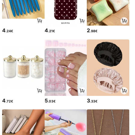
4
4
2
.24€
.21€
.98€
4
5
3
.72€
.03€
.33€