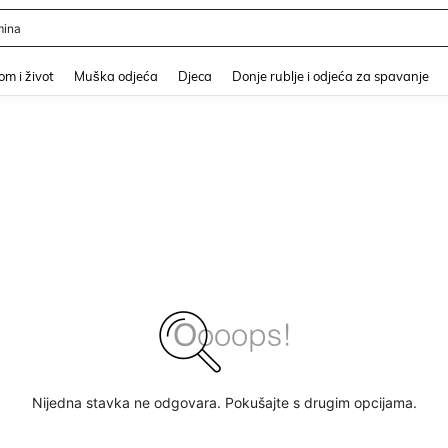
ina
and down arrow keys to navigate search Nedavno pretraživano and Pretraživanje i
m i život
Muška odjeća
Djeca
Donje rublje i odjeća za spavanje
Nijedna stavka ne odgovara. Pokušajte s drugim opcijama.