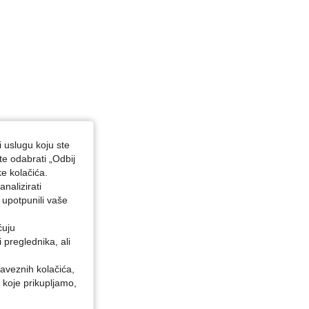
i uslugu koju ste
te odabrati „Odbij
ke kolačića.
nalizirati
 upotpunili vaše
ćuju
preglednika, ali
baveznih kolačića,
 koje prikupljamo,