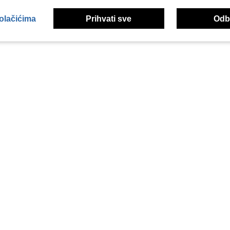
kolačićima
Prihvati sve
Odbi