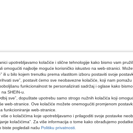
nici upotrebljavamo kolačiće i slične tehnologije kako bismo vam pružil
ojali omogućiti najbolje moguće korisničko iskustvo na web-stranici. Može
e” ili u bilo kojem trenutku prema vlastitom izboru postaviti svoje postav
ihvati sve”, postavit ćemo sve neobavezne kolačiće, koji nam pomažu a
poboljšanu funkcionalnost te personalizirati sadržaj i oglase kako bismo
e na SHEIN-u.
dbij sve”, dopuštate upotrebu samo strogo nužnih kolačića koji omogu
aše web-stranice. Ove kolačiće možete onemogućiti promjenom postavki 
na funkcioniranje web-stranice.
i više o kolačićima koje upotrebljavamo i prilagoditi svoje postavke neo
janje kolačićima”. Za više informacija o tome kako obrađujemo podatke
ko biste pogledali našu
Politiku privatnosti.