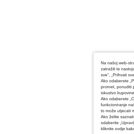
Na našoj web-stra
zatražili te nast
sve”, „Prihvati sv
Ako odaberete „Pr
promet, ponuditi 
iskustvo kupovin
Ako odaberete „O
funkcioniranje n
to može utjecati 
Ako želite saznat
odaberite „Upravl
kliknite ovdje ka