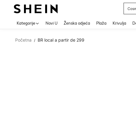
Cosm
Use up 
Kategorije
Novi U
Ženska odjeća
Plaža
Krivulja
Do
Početna
BR local a partir de 299
/