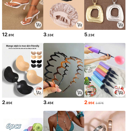
12
3
5
.81€
.33€
.23€
2
3
2
.85€
.45€
.95€
2.97€