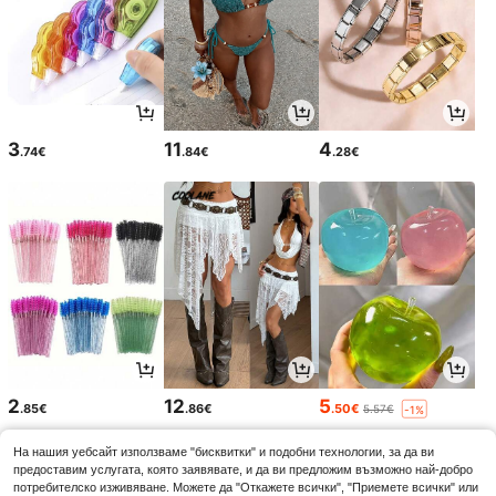
3
11
4
.74€
.84€
.28€
2
12
5
.85€
.86€
.50€
5.57€
-1%
На нашия уебсайт използваме "бисквитки" и подобни технологии, за да ви
предоставим услугата, която заявявате, и да ви предложим възможно най-добро
потребителско изживяване. Можете да "Откажете всички", "Приемете всички" или