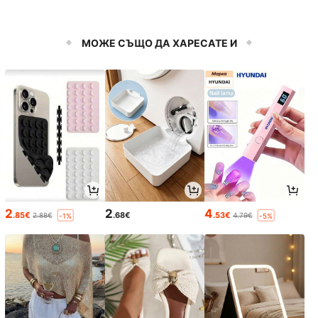
МОЖЕ СЪЩО ДА ХАРЕСАТЕ И
2
2
4
.85€
.68€
.53€
2.88€
4.79€
-1%
-5%