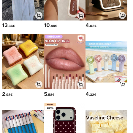
13
10
4
.36€
.48€
.08€
2
5
4
.98€
.58€
.32€