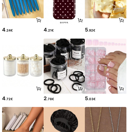
4
4
5
.24€
.21€
.92€
4
2
5
.72€
.78€
.03€