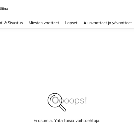
liina
and down arrow keys to navigate search Äskettäin haettu and Haku Löytö. Press 
ti & Sisustus
Miesten vaatteet
Lapset
Alusvaatteet ja yövaatteet
Ei osumia. Yritä toisia vaihtoehtoja.