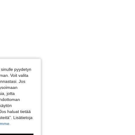
sinulle pyydetyn
an. Voit valita
innastasi. Jos
alysoimaan
a, jotta
 ehdottoman
 käytön
Jos haluat tietää
teitä”. Lisätietoja
kamme.