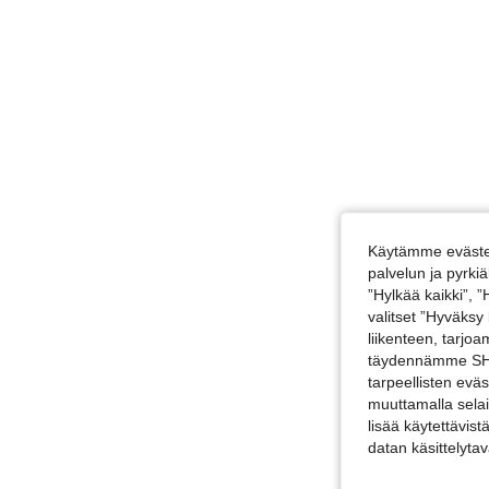
Käytämme evästei
palvelun ja pyrk
”Hylkää kaikki”, 
valitset ”Hyväksy
liikenteen, tarjo
täydennämme SHEI
tarpeellisten evä
muuttamalla selai
lisää käytettävist
datan käsittelyta