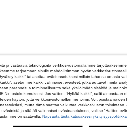
tä ja vastaavia teknologioita verkkosivustomallamme tarjottaaksemme 
iäksemme tarjoamaan sinulle mahdollisimman hyvän verkkosivustomaailm
”Hyväksy kaikki” tai asettaa evästeasetuksesi milloin tahansa omasta val
 kaikki”, asetamme kaikki valinnaiset evästeet, jotka auttavat meitä an
amaan paranneltua toiminnallisuutta sekä yksilöimään sisältöä ja mainoksi
Nin ostokokemuksesi. Jos valitset ”Hylkää kaikki”, sallit ainoastaan
steiden käytön, jotta verkkosivustomallamme toimii. Voit poistaa näiden
nasetuksiasi, mutta tämä saattaa vaikuttaa verkkosivuston toimintaan. 
ä evästeistä ja säätää valinnaiset evästeasetuksesi, valitse ”Hallitse eväs
vastamme on saatavilla.
Napsauta tästä katsoaksesi yksityisyyspolitiik