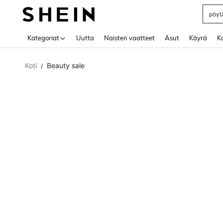
pöytä
Use up 
Kategoriat
Uutta
Naisten vaatteet
Asut
Käyrä
Ko
Koti
Beauty sale
/