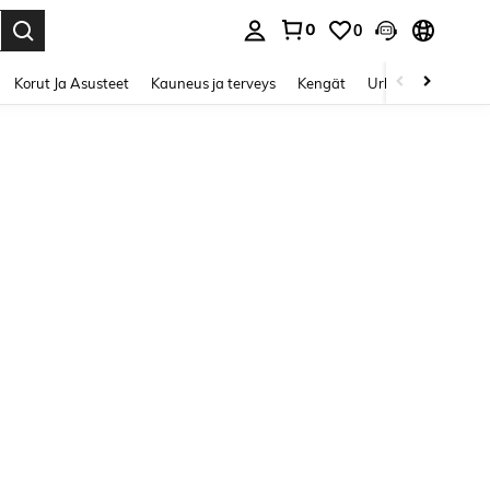
0
0
Enter to select.
Korut Ja Asusteet
Kauneus ja terveys
Kengät
Urheilu & Ulkoilu